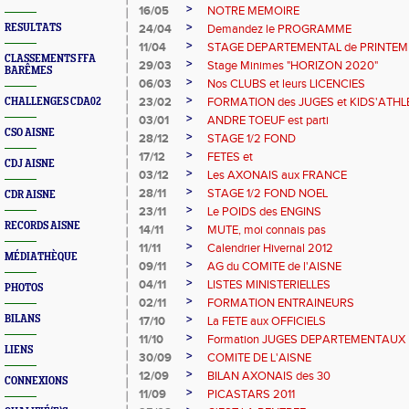
>
16/05
NOTRE MEMOIRE
>
RESULTATS
24/04
Demandez le PROGRAMME
>
11/04
STAGE DEPARTEMENTAL de PRINTE
CLASSEMENTS FFA
>
29/03
Stage Minimes "HORIZON 2020"
BARÊMES
>
06/03
Nos CLUBS et leurs LICENCIES
>
23/02
FORMATION des JUGES et KIDS'ATHL
CHALLENGES CDA02
>
03/01
ANDRE TOEUF est parti
CSO AISNE
>
28/12
STAGE 1/2 FOND
>
17/12
FETES et
CDJ AISNE
>
03/12
Les AXONAIS aux FRANCE
>
28/11
STAGE 1/2 FOND NOEL
CDR AISNE
>
23/11
Le POIDS des ENGINS
RECORDS AISNE
>
14/11
MUTE, moi connais pas
>
11/11
Calendrier Hivernal 2012
MÉDIATHÈQUE
>
09/11
AG du COMITE de l'AISNE
>
04/11
LISTES MINISTERIELLES
PHOTOS
>
02/11
FORMATION ENTRAINEURS
>
BILANS
17/10
La FETE aux OFFICIELS
>
11/10
Formation JUGES DEPARTEMENTAUX
LIENS
>
30/09
COMITE DE L'AISNE
>
12/09
BILAN AXONAIS des 30
CONNEXIONS
>
11/09
PICASTARS 2011