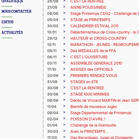
>
25/08
C'EST LA RENTREE
QUALIFIÉ(E)S
>
21/05
AISNE POUSSIN(E)S
NOUS CONTACTER
>
05/05
Stage Printemps CD02 - Challenge de S
>
05/04
STAGE de PRINTEMPS
EDITOS
>
30/03
CALENDRIER ESTIVAL 2011
>
13/01
Départementaux de Cross-country - l
ACTUALITÉS
>
29/12
HAUTEUR et CROSS-COUNTRY
>
13/11
MARATHON - JEUNES - REGROUPEM
>
09/11
Des MEDAILLES de la FFA
>
06/11
C'EST L'OUVERTURE
>
03/11
ASSEMBLEE GENERALE 2010
>
17/10
ASSISES des OFFICIELS
>
20/09
PREMIERS RENDEZ-VOUS
>
31/08
STAGES en ETE
>
30/08
C'EST LA RENTREE
>
30/06
STAGE 1000 MINIMES
>
08/06
Décès de Vincent MARTIN et Jean SE
>
11/04
Bientôt de nouveaux Juges
>
08/04
Stage Départemental de Printemps
>
02/04
POISSON D'AVRIL !
>
01/04
Challenge de la Grenouille
>
30/03
Avec le PRINTEMPS ...
>
17/03
Des Recyclages, Juges et Dirigeants