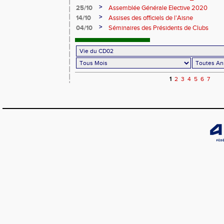
>
25/10
Assemblée Générale Elective 2020
>
14/10
Assises des officiels de l'Aisne
>
04/10
Séminaires des Présidents de Clubs
1
2
3
4
5
6
7