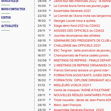
>
26/05
2ème tour des Interclubs 2022 : la bonne
QUALIFIÉ(E)S
axonais
>
14/04
Le Comité Aisne forme ses jeunes juges.
NOUS CONTACTER
>
24/03
Assemblée Générale 2021
>
22/02
Le Comité de l'Aisne invite ses benjami
EDITOS
Liévin
>
18/02
Georges Louvet nous a quittés.
>
24/12
Stage demi-fond 2021 du CDA02
ACTUALITÉS
>
29/11
ASSISES DES OFFICIELS du CDA02
>
14/11
Journée récompense des athlètes
>
08/10
SEMINAIRE DES PRESIDENTS DE CLUB d
>
23/09
CHALLENGE des OFFICIELS 2021
>
16/07
ESC Tergnier : belle promotion de jeunes
>
16/07
Championnats de France cadets-juniors 
: CHAMPIONNE DE FRANCE au javelot. 
>
02/06
MEETINGS DE REPRISE - FINALE DEPAR
DE BRONZE au marteau
CHAMPIONNATS POUSSIN(E)S : LES IN
>
15/05
2 MEETINGS DE REPRISE ORGANISES D
2021.
>
30/04
Francis Demarez laissera un grand vide !
>
15/03
FORMATION ASSISTANTS JUGES DEP
>
16/02
FORMATION : DIPLOME DIRIGEANT AD
ANTI-DOPAGE
>
31/12
MEILLEURS VOEUX 2021 !!
>
11/12
Vente de masques "AISNE ATHLETISME"
>
28/11
NOUVELLES RÉGLES SANITAIRES POUR
SPORT
>
23/11
Triste nouvelle : décès de Jean-Pierre A
>
26/10
Merci Jean François
>
25/10
Assemblée Générale Elective_2020