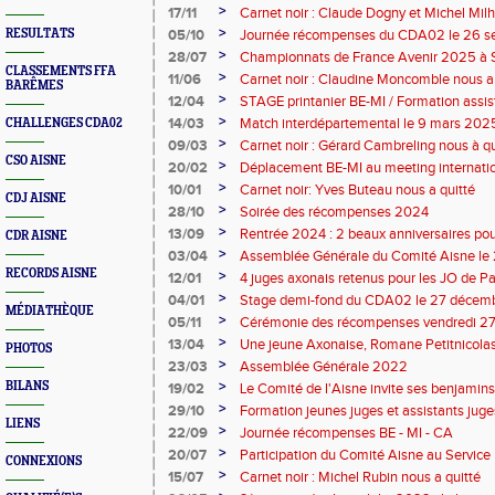
>
17/11
Carnet noir : Claude Dogny et Michel Mi
>
RESULTATS
05/10
Journée récompenses du CDA02 le 26 
>
28/07
Championnats de France Avenir 2025 à S
CLASSEMENTS FFA
>
11/06
Carnet noir : Claudine Moncomble nous a 
BARÊMES
>
12/04
STAGE printanier BE-MI / Formation assis
>
14/03
Match interdépartemental le 9 mars 202
CHALLENGES CDA02
>
09/03
Carnet noir : Gérard Cambreling nous à qu
CSO AISNE
>
20/02
Déplacement BE-MI au meeting internatio
>
10/01
Carnet noir: Yves Buteau nous a quitté
CDJ AISNE
>
28/10
Soirée des récompenses 2024
>
13/09
Rentrée 2024 : 2 beaux anniversaires pour
CDR AISNE
l'ACCT et le CA Belleu
>
03/04
Assemblée Générale du Comité Aisne le
RECORDS AISNE
>
12/01
4 juges axonais retenus pour les JO de P
>
04/01
Stage demi-fond du CDA02 le 27 décem
MÉDIATHÈQUE
>
05/11
Cérémonie des récompenses vendredi 27
première réussie !
>
13/04
Une jeune Axonaise, Romane Petitnicolas,
PHOTOS
de la FFA
>
23/03
Assemblée Générale 2022
>
BILANS
19/02
Le Comité de l'Aisne invite ses benjami
international de Liévin
>
29/10
Formation jeunes juges et assistants jug
LIENS
>
22/09
Journée récompenses BE - MI - CA
>
20/07
Participation du Comité Aisne au Service 
CONNEXIONS
>
15/07
Carnet noir : Michel Rubin nous a quitté