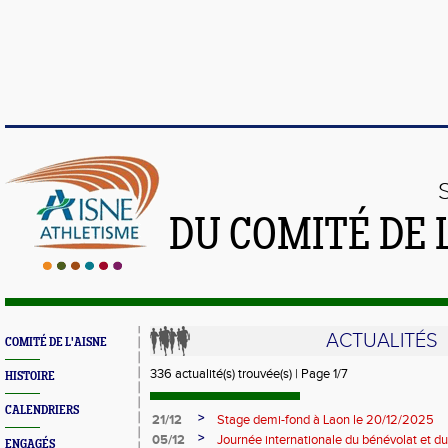
DU COMITÉ DE 
ACTUALITÉS
COMITÉ DE L'AISNE
336 actualité(s) trouvée(s) | Page 1/7
HISTOIRE
CALENDRIERS
>
21/12
Stage demi-fond à Laon le 20/12/2025
>
05/12
Journée internationale du bénévolat et du
ENGAGÉS