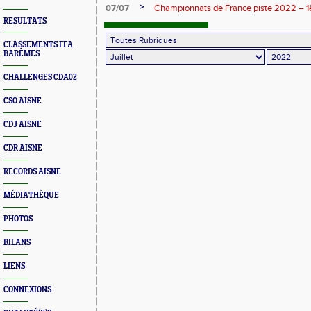
>
07/07
Championnats de France piste 2022 – 1è
RESULTATS
CLASSEMENTS FFA
BARÊMES
CHALLENGES CDA02
CSO AISNE
CDJ AISNE
CDR AISNE
RECORDS AISNE
MÉDIATHÈQUE
PHOTOS
BILANS
LIENS
CONNEXIONS