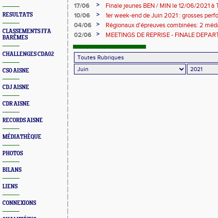
>
17/06
Finale jeunes BEN / MIN le 12/06/2021 à 
>
RESULTATS
10/06
1er week-end de Juin 2021 : grosses perf
Romain HARDELIN et Ethan MOREAU
>
04/06
Régionaux d'épreuves combinées: 2 médai
CLASSEMENTS FFA
de bronze pour les axonais
>
02/06
MEETINGS DE REPRISE - FINALE DEPAR
BARÊMES
CHAMPIONNATS POUSSIN(E)S : LES IN
CHALLENGES CDA02
CSO AISNE
CDJ AISNE
CDR AISNE
RECORDS AISNE
MÉDIATHÈQUE
PHOTOS
BILANS
LIENS
CONNEXIONS