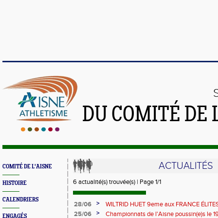
DU COMITÉ DE 
ACTUALITÉS
COMITÉ DE L'AISNE
6 actualité(s) trouvée(s) | Page 1/1
HISTOIRE
CALENDRIERS
>
28/06
WILTRID HUET 9eme aux FRANCE ÉLITE
>
25/06
Championnats de l'Aisne poussin(e)s le 19
ENGAGÉS