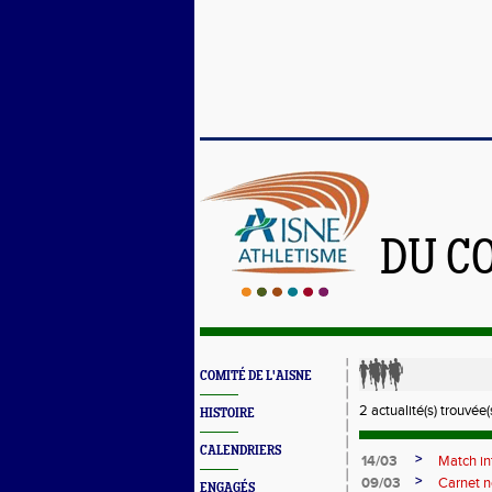
DU C
COMITÉ DE L'AISNE
2 actualité(s) trouvée(s
HISTOIRE
CALENDRIERS
>
14/03
Match in
>
09/03
Carnet n
ENGAGÉS