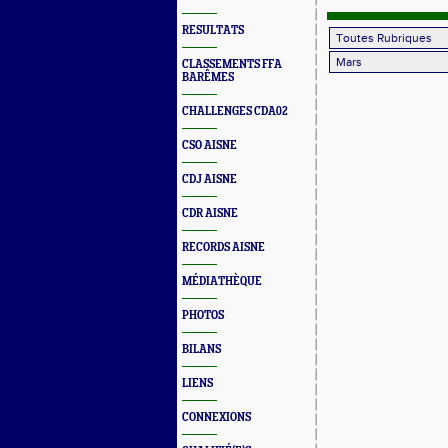
RESULTATS
CLASSEMENTS FFA
BARÊMES
CHALLENGES CDA02
CSO AISNE
CDJ AISNE
CDR AISNE
RECORDS AISNE
MÉDIATHÈQUE
PHOTOS
BILANS
LIENS
CONNEXIONS