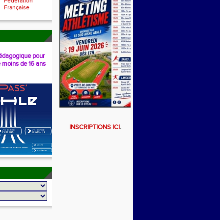
Fédération
Française
dagogique pour
e moins de 16 ans
INSCRIPTIONS ICI
.