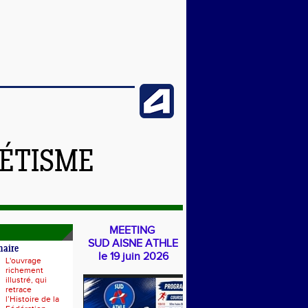
LÉTISME
MEETING
SUD AISNE ATHLE
naire
le 19 juin 2026
L'ouvrage
richement
illustré, qui
retrace
l’Histoire de la