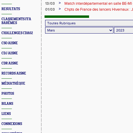
>
13/03
Match interdépartemental en salle BE-MI 
>
RESULTATS
01/03
Chpts de France des lancers Hivernaux 
CHAMPIONNE de FRANCE au lancer du po
salle THOMAS DARBONVILLE MEDAILLE 
CLASSEMENTS FFA
BARÊMES
longueur
CHALLENGES CDA02
CSO AISNE
CDJ AISNE
CDR AISNE
RECORDS AISNE
MÉDIATHÈQUE
PHOTOS
BILANS
LIENS
CONNEXIONS