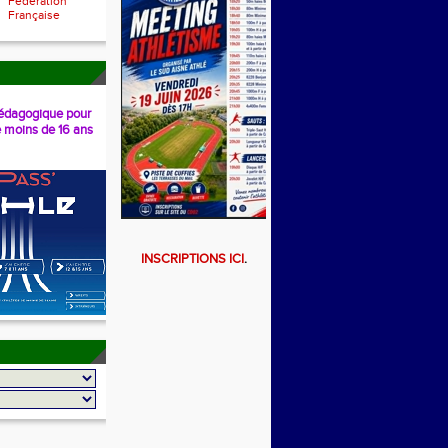
Fédération
Française
dagogique pour
e moins de 16 ans
INSCRIPTIONS ICI
.