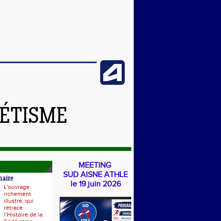
LÉTISME
MEETING
SUD AISNE ATHLE
naire
le 19 juin 2026
L'ouvrage
richement
illustré, qui
retrace
l’Histoire de la