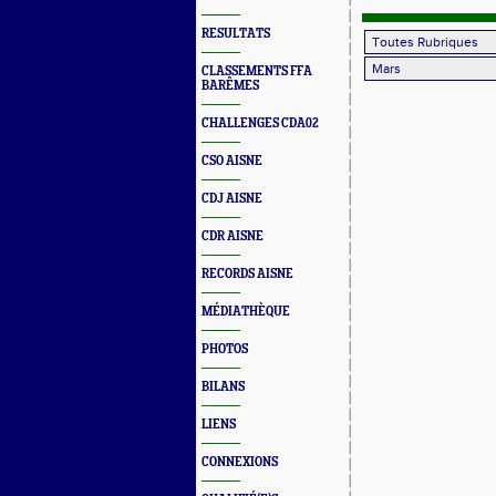
ETNA et 
RESULTATS
CLASSEMENTS FFA
BARÊMES
CHALLENGES CDA02
CSO AISNE
CDJ AISNE
CDR AISNE
RECORDS AISNE
MÉDIATHÈQUE
PHOTOS
BILANS
LIENS
CONNEXIONS