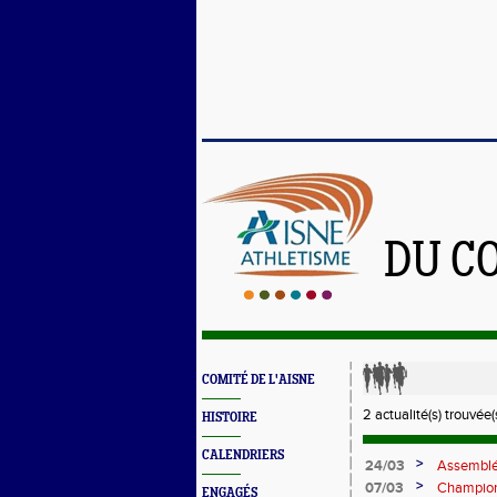
DU C
COMITÉ DE L'AISNE
2 actualité(s) trouvée(s
HISTOIRE
CALENDRIERS
>
24/03
Assemblé
>
07/03
Championn
ENGAGÉS