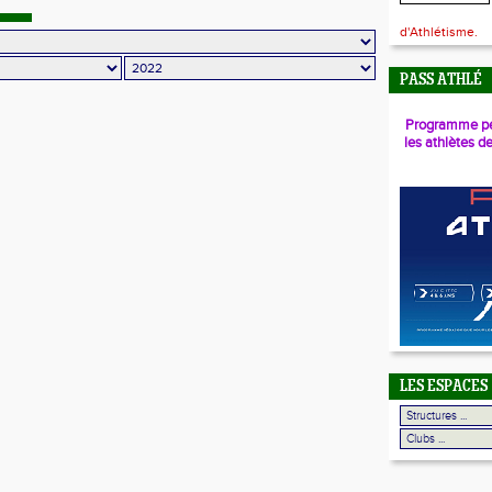
l'ARGENT pour Julia MATHIEU
d'Athlétisme.
PASS ATHLÉ
Programme pé
les athlètes d
LES ESPACES