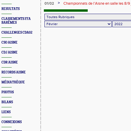
>
01/02
Championnats de l'Aisne en salle les 8/9
RESULTATS
CLASSEMENTS FFA
BARÊMES
CHALLENGES CDA02
CSO AISNE
CDJ AISNE
CDR AISNE
RECORDS AISNE
MÉDIATHÈQUE
PHOTOS
BILANS
LIENS
CONNEXIONS