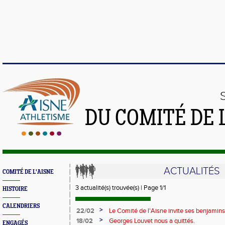
DU COMITÉ DE 
ACTUALITÉS
COMITÉ DE L'AISNE
3 actualité(s) trouvée(s) | Page 1/1
HISTOIRE
CALENDRIERS
>
22/02
Le Comité de l'Aisne invite ses benjami
Liévin
>
18/02
Georges Louvet nous a quittés.
ENGAGÉS