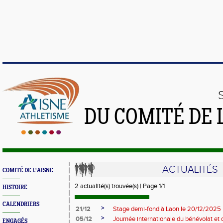
DU COMITÉ DE 
ACTUALITÉS
COMITÉ DE L'AISNE
2 actualité(s) trouvée(s) | Page 1/1
HISTOIRE
CALENDRIERS
>
21/12
Stage demi-fond à Laon le 20/12/2025
>
05/12
Journée internationale du bénévolat et 
ENGAGÉS