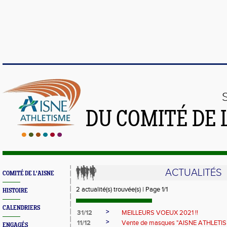
DU COMITÉ DE 
ACTUALITÉS
COMITÉ DE L'AISNE
2 actualité(s) trouvée(s) | Page 1/1
HISTOIRE
CALENDRIERS
>
31/12
MEILLEURS VOEUX 2021 !!
>
11/12
Vente de masques "AISNE ATHLETI
ENGAGÉS