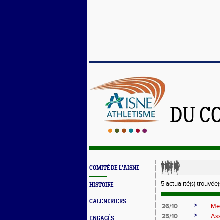
DU C
COMITÉ DE L'AISNE
5 actualité(s) trouvée(s
HISTOIRE
CALENDRIERS
>
26/10
Mer
>
25/10
Ass
ENGAGÉS