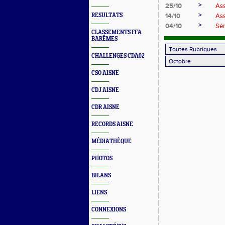
>
25/10
Ass
>
RESULTATS
14/10
Ass
>
04/10
Sém
CLASSEMENTS FFA
BARÊMES
CHALLENGES CDA02
CSO AISNE
CDJ AISNE
CDR AISNE
RECORDS AISNE
MÉDIATHÈQUE
PHOTOS
BILANS
LIENS
CONNEXIONS