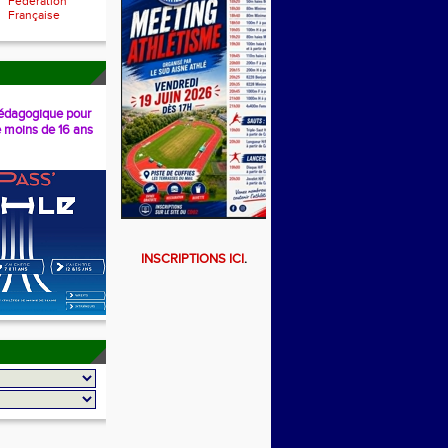
Fédération
Française
dagogique pour
e moins de 16 ans
INSCRIPTIONS ICI
.