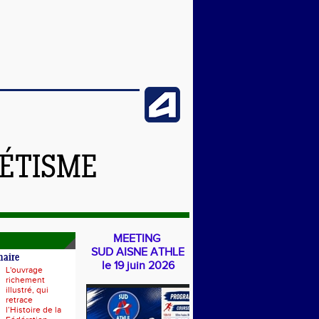
LÉTISME
MEETING
SUD AISNE ATHLE
naire
le 19 juin 2026
L'ouvrage
richement
illustré, qui
retrace
l’Histoire de la