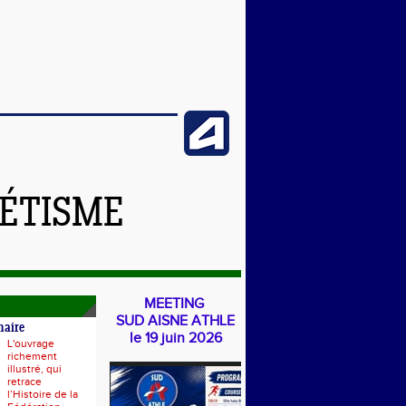
LÉTISME
MEETING
SUD AISNE ATHLE
naire
le 19 juin 2026
L'ouvrage
richement
illustré, qui
retrace
l’Histoire de la