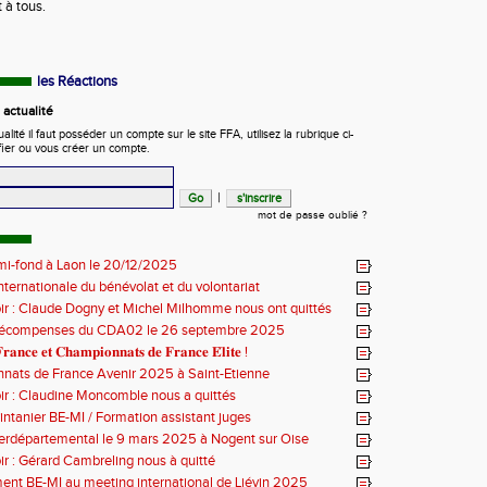
t à tous.
les Réactions
actualité
ité il faut posséder un compte sur le site FFA, utilisez la rubrique ci-
fier ou vous créer un compte.
|
mot de passe oublié ?
mi-fond à Laon le 20/12/2025
nternationale du bénévolat et du volontariat
ir : Claude Dogny et Michel Milhomme nous ont quittés
récompenses du CDA02 le 26 septembre 2025
𝐫𝐚𝐧𝐜𝐞 𝐞𝐭 𝐂𝐡𝐚𝐦𝐩𝐢𝐨𝐧𝐧𝐚𝐭𝐬 𝐝𝐞 𝐅𝐫𝐚𝐧𝐜𝐞 𝐄́𝐥𝐢𝐭𝐞 !
nats de France Avenir 2025 à Saint-Etienne
ir : Claudine Moncomble nous a quittés
ntanier BE-MI / Formation assistant juges
erdépartemental le 9 mars 2025 à Nogent sur Oise
ir : Gérard Cambreling nous à quitté
nt BE-MI au meeting international de Liévin 2025