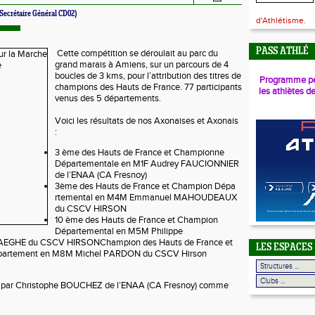
Secrétaire Général CD02)
d'Athlétisme.
PASS ATHLÉ
Cette compétition se déroulait au parc du
grand marais à Amiens, sur un parcours de 4
boucles de 3 kms, pour l’attribution des titres de
Programme pé
champions des Hauts de France. 77 participants
les athlètes d
venus des 5 départements.
Voici les résultats de nos Axonaises et Axonais
:
3 ème des Hauts de France et Championne
Départementale en M1F Audrey FAUCIONNIER
de l’ENAA (CA Fresnoy)
3ème des Hauts de France et Champion Dépa
rtemental en M4M Emmanuel MAHOUDEAUX
du CSCV HIRSON
10 ème des Hauts de France et Champion
Départemental en M5M Philippe
GHE du CSCV HIRSONChampion des Hauts de France et
LES ESPACES
artement en M8M Michel PARDON du CSCV Hirson
é par Christophe BOUCHEZ de l’ENAA (CA Fresnoy) comme