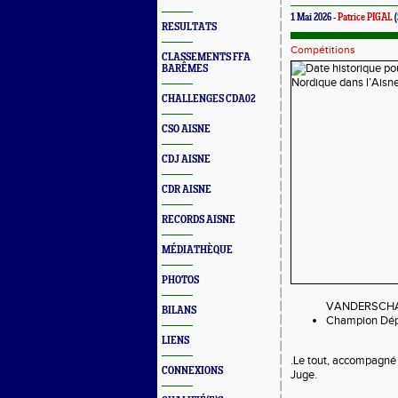
1 Mai 2026 -
Patrice PIGAL
(
RESULTATS
Compétitions
CLASSEMENTS FFA
BARÊMES
CHALLENGES CDA02
CSO AISNE
CDJ AISNE
CDR AISNE
RECORDS AISNE
MÉDIATHÈQUE
PHOTOS
VANDERSCHAE
BILANS
Champion Dép
LIENS
.Le tout, accompagn
CONNEXIONS
Juge.