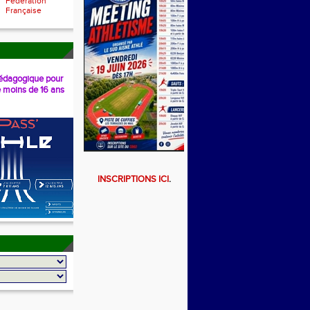
Fédération
Française
dagogique pour
e moins de 16 ans
INSCRIPTIONS ICI
.