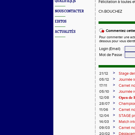
QUALIFIÉ(E)S
Félicitation à toutes e
Ch.BOUCHEZ
NOUS CONTACTER
EDITOS
Commentez cette 
ACTUALITÉS
Pour commenter une actual
dessous pour vous identi
Login (Email)
:
Mot de Passe
:
>
21/12
Stage de
>
05/12
Journée i
>
17/11
Carnet no
>
05/10
Journée 
>
12/08
𝐎𝐩𝐞𝐧 𝐝𝐞 𝐅
>
28/07
Champion
>
11/06
Carnet no
>
12/04
STAGE pri
>
14/03
Match int
>
09/03
Carnet no
>
20/02
Déplaceme