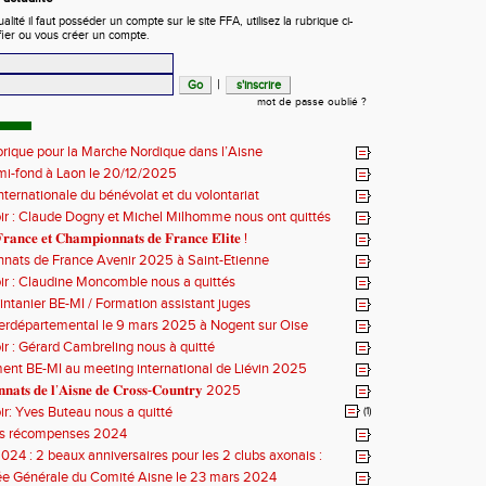
ité il faut posséder un compte sur le site FFA, utilisez la rubrique ci-
fier ou vous créer un compte.
|
mot de passe oublié ?
orique pour la Marche Nordique dans l’Aisne
mi-fond à Laon le 20/12/2025
nternationale du bénévolat et du volontariat
ir : Claude Dogny et Michel Milhomme nous ont quittés
𝐫𝐚𝐧𝐜𝐞 𝐞𝐭 𝐂𝐡𝐚𝐦𝐩𝐢𝐨𝐧𝐧𝐚𝐭𝐬 𝐝𝐞 𝐅𝐫𝐚𝐧𝐜𝐞 𝐄́𝐥𝐢𝐭𝐞 !
nats de France Avenir 2025 à Saint-Etienne
ir : Claudine Moncomble nous a quittés
ntanier BE-MI / Formation assistant juges
erdépartemental le 9 mars 2025 à Nogent sur Oise
ir : Gérard Cambreling nous à quitté
nt BE-MI au meeting international de Liévin 2025
𝐧𝐚𝐭𝐬 𝐝𝐞 𝐥’𝐀𝐢𝐬𝐧𝐞 𝐝𝐞 𝐂𝐫𝐨𝐬𝐬-𝐂𝐨𝐮𝐧𝐭𝐫𝐲 2025
ir: Yves Buteau nous a quitté
(1)
es récompenses 2024
024 : 2 beaux anniversaires pour les 2 clubs axonais :
 le CA Belleu
e Générale du Comité Aisne le 23 mars 2024