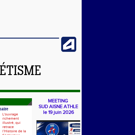
LÉTISME
MEETING
SUD AISNE ATHLE
naire
le 19 juin 2026
L'ouvrage
richement
illustré, qui
retrace
l’Histoire de la