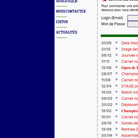
QUALIFIÉ(E)S
Pour commenter une actual
dessous pour vous identi
NOUS CONTACTER
Login (Email)
:
EDITOS
Mot de Passe
:
ACTUALITÉS
>
01/05
Date hist
>
21/12
Stage de
>
05/12
Journée i
>
17/11
Carnet no
>
12/08
𝐎𝐩𝐞𝐧 𝐝𝐞 𝐅
>
28/07
Champion
>
11/06
Carnet no
>
12/04
STAGE pri
>
14/03
Match int
>
09/03
Carnet no
>
20/02
Déplaceme
>
13/02
𝐂𝐡𝐚𝐦𝐩𝐢𝐨
>
10/01
Carnet no
>
28/10
Soirée d
>
13/09
Rentrée 2
l'ACCT et
>
03/04
Assemblé