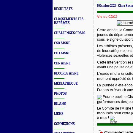
5 Octobre 2025 - Clara Bast
RESULTATS
Vie du CD02
CLASSEMENTS FFA
BARÊMES
Cette année, la Comm
CHALLENGES CDA02
jeunes du département
sous le signe du sport,
CSO AISNE
Les athlètes présents
de leur catégorie, ont
CDJ AISNE
violences sexuelles et
Cette intervention ess
CDR AISNE
avant une pause déjeu
L’après-midi a ensuite 
RECORDS AISNE
moment apprécié de t
MÉDIATHÈQUE
La journée a été enca
Francis et Yverick ain
PHOTOS
Pour rappel, le Chal
performances des jeu
BILANS
Le Comité de l’Aisne 
mobilisés pour cette j
LIENS
à tous !
CONNEXIONS
Commentez cette 