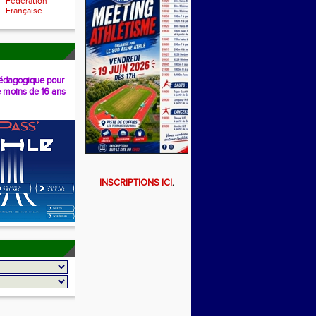
Fédération
Française
dagogique pour
e moins de 16 ans
INSCRIPTIONS ICI
.