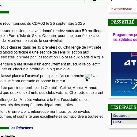
os
d'Athlétisme.
PASS ATHLÉ
ission des Jeunes avait donné rendez-vous aux 50 meilleurs
Programme pé
 au Parc d’Isle de Saint-Quentin, pour une journée placée
les athlètes d
 de la prévention et de la convivialité.
, tous classés dans les 15 premiers du Challenge de l’Athlète
 d’abord participé à une séance de sensibilisation aux
 sexistes, animée par l’association Colosse aux pieds d’Argile.
entielle a été suivie d’un échauffement musculaire collectif,
ner où chacun a profité d’un pique-nique.
laissé place à l’activité principale : l’accrobranche
! Un
ous, mêlant entraide et bonne humeur.
drée par cinq membres du Comité : Céline, Annie, Arnaud,
si que deux encadrants des clubs voisins, Charlotte et Laurent.
lenge de l’Athlète valorise à la fois l’assiduité et les
nes lors des compétitions départementales.
LES ESPACES
tient à remercier chaleureusement tous les bénévoles
ournée, et souhaite une excellente saison sportive à toutes et
les Réactions
actualité