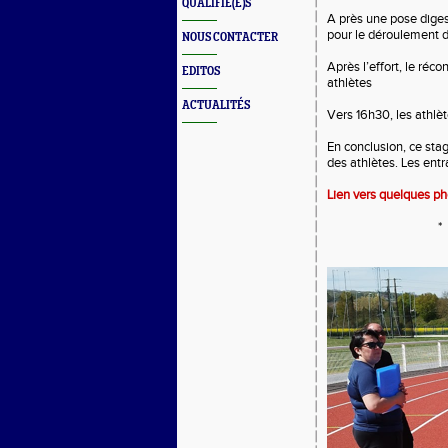
QUALIFIÉ(E)S
A près une pose digest
pour le déroulement de
NOUS CONTACTER
Après l’effort, le réco
EDITOS
athlètes
ACTUALITÉS
Vers 16h30, les athlèt
En conclusion, ce stag
des athlètes. Les entr
Lien vers quelques ph
* * *