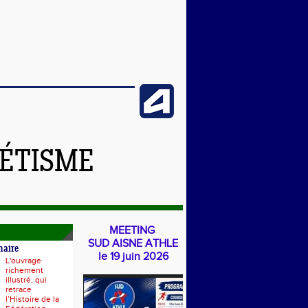
LÉTISME
MEETING
SUD AISNE ATHLE
naire
le 19 juin 2026
L'ouvrage
richement
illustré, qui
retrace
l’Histoire de la