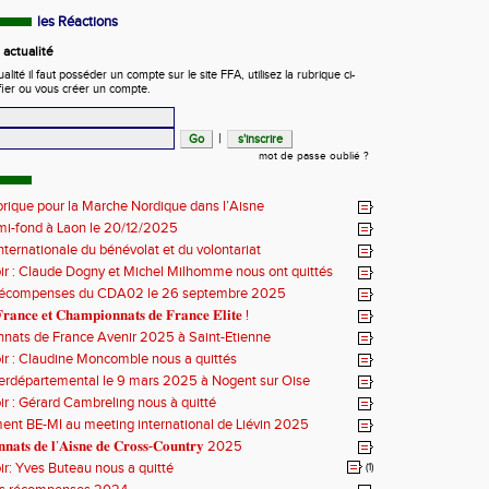
les Réactions
actualité
ité il faut posséder un compte sur le site FFA, utilisez la rubrique ci-
fier ou vous créer un compte.
|
mot de passe oublié ?
orique pour la Marche Nordique dans l’Aisne
mi-fond à Laon le 20/12/2025
nternationale du bénévolat et du volontariat
ir : Claude Dogny et Michel Milhomme nous ont quittés
récompenses du CDA02 le 26 septembre 2025
𝐫𝐚𝐧𝐜𝐞 𝐞𝐭 𝐂𝐡𝐚𝐦𝐩𝐢𝐨𝐧𝐧𝐚𝐭𝐬 𝐝𝐞 𝐅𝐫𝐚𝐧𝐜𝐞 𝐄́𝐥𝐢𝐭𝐞 !
nats de France Avenir 2025 à Saint-Etienne
ir : Claudine Moncomble nous a quittés
erdépartemental le 9 mars 2025 à Nogent sur Oise
ir : Gérard Cambreling nous à quitté
nt BE-MI au meeting international de Liévin 2025
𝐧𝐚𝐭𝐬 𝐝𝐞 𝐥’𝐀𝐢𝐬𝐧𝐞 𝐝𝐞 𝐂𝐫𝐨𝐬𝐬-𝐂𝐨𝐮𝐧𝐭𝐫𝐲 2025
ir: Yves Buteau nous a quitté
(1)