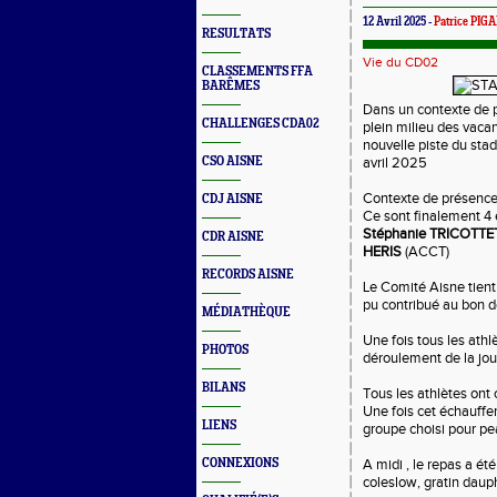
12 Avril 2025 -
Patrice PIG
RESULTATS
Vie du CD02
CLASSEMENTS FFA
BARÊMES
Dans un contexte de p
CHALLENGES CDA02
plein milieu des vaca
nouvelle piste du sta
CSO AISNE
avril 2025
Contexte de présence 
CDJ AISNE
Ce sont finalement 4 e
Stéphanie TRICOTTE
CDR AISNE
HERIS
(ACCT)
RECORDS AISNE
Le Comité Aisne tient
pu contribué au bon 
MÉDIATHÈQUE
Une fois tous les ath
PHOTOS
déroulement de la jou
BILANS
Tous les athlètes ont
Une fois cet échauffe
LIENS
groupe choisi pour pe
CONNEXIONS
A midi , le repas a ét
coleslow, gratin dau