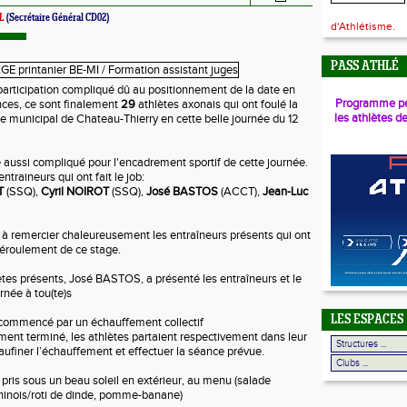
AL
(Secrétaire Général CD02)
d'Athlétisme.
PASS ATHLÉ
articipation compliqué dû au positionnement de la date en
Programme pé
nces, ce sont finalement
29
athlètes axonais qui ont foulé la
les athlètes d
de municipal de Chateau-Thierry en cette belle journée du 12
aussi compliqué pour l'encadrement sportif de cette journée.
ntraineurs qui ont fait le job:
T
(SSQ),
Cyril NOIROT
(SSQ),
José BASTOS
(ACCT),
Jean-Luc
 à remercier chaleureusement les entraîneurs présents qui ont
déroulement de ce stage.
lètes présents, José BASTOS, a présenté les entraîneurs et le
rnée à tou(te)s
LES ESPACES
 commencé par un échauffement collectif
ment terminé, les athlètes partaient respectivement dans leur
aufiner l’échauffement et effectuer la séance prévue.
é pris sous un beau soleil en extérieur, au menu (salade
phinois/roti de dinde, pomme-banane)