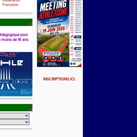
Fédération
Française
dagogique pour
e moins de 16 ans
INSCRIPTIONS ICI
.