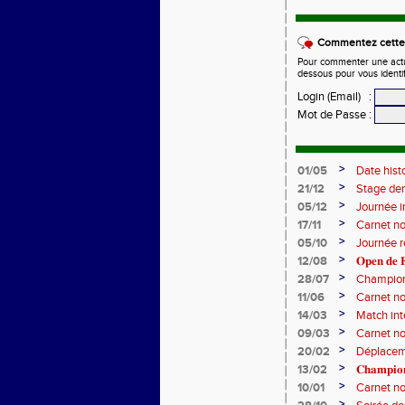
Commentez cette 
Pour commenter une actual
dessous pour vous identi
Login (Email)
:
Mot de Passe
:
>
01/05
Date hist
>
21/12
Stage de
>
05/12
Journée i
>
17/11
Carnet no
>
05/10
Journée 
>
12/08
𝐎𝐩𝐞𝐧 𝐝𝐞 𝐅
>
28/07
Champion
>
11/06
Carnet no
>
14/03
Match int
>
09/03
Carnet no
>
20/02
Déplaceme
>
13/02
𝐂𝐡𝐚𝐦𝐩𝐢𝐨
>
10/01
Carnet no
>