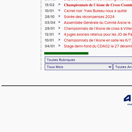
>
13/02
𝐂𝐡𝐚𝐦𝐩𝐢𝐨𝐧𝐧𝐚𝐭𝐬 𝐝𝐞 𝐥’𝐀𝐢𝐬𝐧𝐞 𝐝𝐞 𝐂𝐫𝐨𝐬𝐬-𝐂𝐨𝐮
>
10/01
Carnet noir: Yves Buteau nous a quitté
>
28/10
Soirée des récompenses 2024
>
03/04
Assemblée Générale du Comité Aisne le
>
29/01
Championnats de l'Aisne de cross à Villers
2024
>
12/01
4 juges axonais retenus pour les JO de P
>
10/01
Championnats de l'Aisne en salle les 6/7
>
04/01
Stage demi-fond du CDA02 le 27 décem