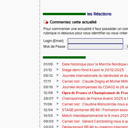
les Réactions
Commentez cette actualité
Pour commenter une actualité il faut posséder un compt
rubrique ci-dessous pour vous identifier ou vous crée
Login (Email)
:
Mot de Passe
:
>
01/05
Date historique pour la Marche Nordique 
>
21/12
Stage demi-fond à Laon le 20/12/2025
>
05/12
Journée internationale du bénévolat et du
>
17/11
Carnet noir : Claude Dogny et Michel Mi
>
05/10
Journée récompenses du CDA02 le 26 
>
12/08
𝐎𝐩𝐞𝐧 𝐝𝐞 𝐅𝐫𝐚𝐧𝐜𝐞 𝐞𝐭 𝐂𝐡𝐚𝐦𝐩𝐢𝐨𝐧𝐧𝐚𝐭𝐬 𝐝𝐞 𝐅𝐫𝐚𝐧𝐜
>
28/07
Championnats de France Avenir 2025 à S
>
11/06
Carnet noir : Claudine Moncomble nous a 
>
12/04
STAGE printanier BE-MI / Formation assis
>
14/03
Match interdépartemental le 9 mars 202
>
09/03
Carnet noir : Gérard Cambreling nous à qu
>
20/02
Déplacement BE-MI au meeting internatio