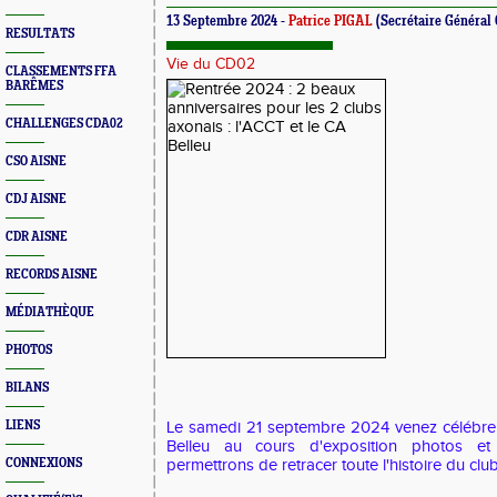
13 Septembre 2024 -
Patrice PIGAL
(Secrétaire Général
RESULTATS
Vie du CD02
CLASSEMENTS FFA
BARÊMES
CHALLENGES CDA02
CSO AISNE
CDJ AISNE
CDR AISNE
RECORDS AISNE
MÉDIATHÈQUE
PHOTOS
BILANS
LIENS
Le samedi 21 septembre 2024 venez célébrer
Belleu au cours d'exposition photos e
CONNEXIONS
permettrons de retracer toute l'histoire du club