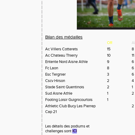
Bilan des médailles
OR
A
Ac Villers Cotterets
15
8
Ac Chateau Thierry
10
11
Entente Nord Aisne Athle
9
6
Fc Laon
8
6
Esc Tergnier
3
6
Cscv Hirson
2
4
Stade Saint Quentinois
2
1
Sud Aisne Athle
1
2
Footing Loisir Guignicourtois
1
Athletic Club Bucy Les Pierrep
2
Cap 21
Les détails des podiums et
challenges sont
ICI