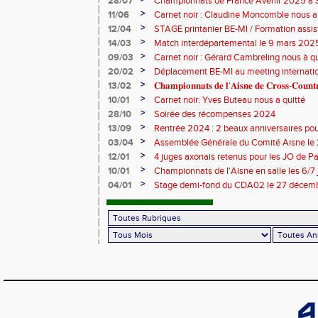
28/07
Championnats de France Avenir 2025 à S
>
11/06
Carnet noir : Claudine Moncomble nous a 
>
12/04
STAGE printanier BE-MI / Formation assis
>
14/03
Match interdépartemental le 9 mars 202
>
09/03
Carnet noir : Gérard Cambreling nous à qu
>
20/02
Déplacement BE-MI au meeting internatio
>
13/02
𝐂𝐡𝐚𝐦𝐩𝐢𝐨𝐧𝐧𝐚𝐭𝐬 𝐝𝐞 𝐥’𝐀𝐢𝐬𝐧𝐞 𝐝𝐞 𝐂𝐫𝐨𝐬𝐬-𝐂𝐨𝐮
>
10/01
Carnet noir: Yves Buteau nous a quitté
>
28/10
Soirée des récompenses 2024
>
13/09
Rentrée 2024 : 2 beaux anniversaires pour
l'ACCT et le CA Belleu
>
03/04
Assemblée Générale du Comité Aisne le
>
12/01
4 juges axonais retenus pour les JO de P
>
10/01
Championnats de l'Aisne en salle les 6/7
>
04/01
Stage demi-fond du CDA02 le 27 décem