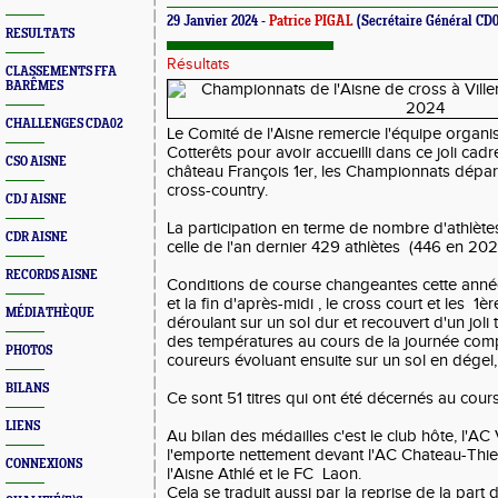
29 Janvier 2024 -
Patrice PIGAL
(Secrétaire Général CD0
RESULTATS
Résultats
CLASSEMENTS FFA
BARÊMES
CHALLENGES CDA02
Le Comité de l'Aisne remercie l'équipe organisa
Cotterêts pour avoir accueilli dans ce joli cadr
CSO AISNE
château François 1er, les Championnats dép
cross-country.
CDJ AISNE
La participation en terme de nombre d'athlètes
CDR AISNE
celle de l'an dernier 429 athlètes (446 en 20
RECORDS AISNE
Conditions de course changeantes cette année
et la fin d'après-midi , le cross court et les 1
MÉDIATHÈQUE
déroulant sur un sol dur et recouvert d'un joli
des températures au cours de la journée comp
PHOTOS
coureurs évoluant ensuite sur un sol en dégel, 
BILANS
Ce sont 51 titres qui ont été décernés au cou
LIENS
Au bilan des médailles c'est le club hôte, l'AC 
l'emporte nettement devant l'AC Chateau-Thier
CONNEXIONS
l'Aisne Athlé et le FC Laon.
Cela se traduit aussi par la reprise de la par