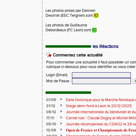
Les photos prises par Damien
Dwornik (ESC Tergnier) sont
ICI
Les photos de Guillaume
Debordeaux (FC Laon) sont
I
CI
les Réactions
Commentez cette actualité
Pour commenter une actualité il faut posséder un compt
rubrique ci-dessous pour vous identifier ou vous crée
Login (Email)
:
Mot de Passe
:
>
01/05
Date historique pour la Marche Nordique 
>
21/12
Stage demi-fond à Laon le 20/12/2025
>
05/12
Journée internationale du bénévolat et du
>
17/11
Carnet noir : Claude Dogny et Michel Mi
>
05/10
Journée récompenses du CDA02 le 26 
>
12/08
𝐎𝐩𝐞𝐧 𝐝𝐞 𝐅𝐫𝐚𝐧𝐜𝐞 𝐞𝐭 𝐂𝐡𝐚𝐦𝐩𝐢𝐨𝐧𝐧𝐚𝐭𝐬 𝐝𝐞 𝐅𝐫𝐚𝐧𝐜
>