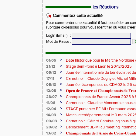
les Réactions
Commentez cette actualité
Pour commenter une actualité il faut posséder un compt
rubrique ci-dessous pour vous identifier ou vous crée
Login (Email)
:
Mot de Passe
:
>
01/05
Date historique pour la Marche Nordique 
>
21/12
Stage demi-fond à Laon le 20/12/2025
>
05/12
Journée internationale du bénévolat et du
>
17/11
Carnet noir : Claude Dogny et Michel Mi
>
05/10
Journée récompenses du CDA02 le 26 
>
12/08
𝐎𝐩𝐞𝐧 𝐝𝐞 𝐅𝐫𝐚𝐧𝐜𝐞 𝐞𝐭 𝐂𝐡𝐚𝐦𝐩𝐢𝐨𝐧𝐧𝐚𝐭𝐬 𝐝𝐞 𝐅𝐫𝐚𝐧𝐜
>
28/07
Championnats de France Avenir 2025 à S
>
11/06
Carnet noir : Claudine Moncomble nous a 
>
12/04
STAGE printanier BE-MI / Formation assis
>
14/03
Match interdépartemental le 9 mars 202
>
09/03
Carnet noir : Gérard Cambreling nous à qu
>
20/02
Déplacement BE-MI au meeting internatio
>
13/02
𝐂𝐡𝐚𝐦𝐩𝐢𝐨𝐧𝐧𝐚𝐭𝐬 𝐝𝐞 𝐥’𝐀𝐢𝐬𝐧𝐞 𝐝𝐞 𝐂𝐫𝐨𝐬𝐬-𝐂𝐨𝐮