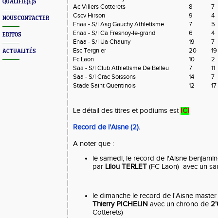
QUALIFIÉ(E)S
Ac Villers Cotterets
8
7
Cscv Hirson
9
4
NOUS CONTACTER
Enaa - S/l Asg Gauchy Athletisme
7
5
Enaa - S/l Ca Fresnoy-le-grand
6
4
EDITOS
Enaa - S/l Ua Chauny
19
7
Esc Tergnier
20
19
ACTUALITÉS
Fc Laon
10
2
Saa - S/l Club Athletisme De Belleu
7
11
Saa - S/l Crac Soissons
14
7
Stade Saint Quentinois
12
17
Le détail des titres et podiums est
ICI
Record de l'Aisne (2).
A noter que :
le samedi, le record de l'Aisne benjamin
par
Lilou TERLET
(FC Laon) avec un sa
le dimanche le record de l'Aisne master
Thierry PICHELIN
avec un chrono de
2'
Cotterets)