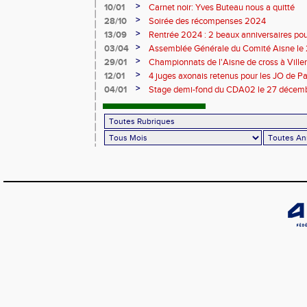
>
10/01
Carnet noir: Yves Buteau nous a quitté
>
28/10
Soirée des récompenses 2024
>
13/09
Rentrée 2024 : 2 beaux anniversaires pour
l'ACCT et le CA Belleu
>
03/04
Assemblée Générale du Comité Aisne le
>
29/01
Championnats de l'Aisne de cross à Villers
2024
>
12/01
4 juges axonais retenus pour les JO de P
>
04/01
Stage demi-fond du CDA02 le 27 décem