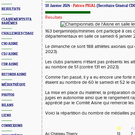
10 Janvier 2024 -
Patrice PIGAL
(Secrétaire Général CD0
RESULTATS
Résultats
CLASSEMENTS FFA
BARÊMES
163 benjamin(e)s/minimes ont participé à ces
CHALLENGES CDA02
départementaux en salle ce samedi 6 janvier 
CSO AISNE
Le dimanche ce sont 188 athlètes axonais qui 
2023).
CDJ AISNE
Les clubs parisiens n'étant pas présents les at
CDR AISNE
au nombre de 51 (contre 131 en 2023).
RECORDS AISNE
Comme l'an passé, il y a eu encore une forte 
étaient au nombre de 60 le samedi et 52 le d
MÉDIATHÈQUE
La mise en place du matériel, la préparation d
PHOTOS
juges en autonomie ainsi que le rangement rap
apprécié par le Comité Aisne qui remercie les 
BILANS
Voici la répartition du nombre de médailles p
LIENS
CONNEXIONS
Or
Ar
Ac Chateau Thierry
13
7