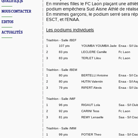
QUALIFIÉ(E)S
En minimes filles le FC Laon plaçant une athl
podium empêchera Sud Aisne Athlé de réaliser 
NOUS CONTACTER
En minimes garçons, le podium serré sera répa
ESCT, et l'ENAA.
EDITOS
Les podiums individuels
ACTUALITÉS
Triathlon - Salle /BEF
1
107 pts
YOUMBA YOUMBA Jade
Enaa - S/l U
2
83 pts
LECLERE Camille
Fc Laon
3
83 pts
TERLET Lilou
Fc Laon
Triathlon - Salle /BEM
1
80 pts
BERTELLI Antoine
Enaa - S/l Ca
2
80 pts
HUTIN Valentin
Enaa - S/l As
3
79 pts
RIPERT Alexis
Enaa - S/l U
Triathlon - Salle /MIF
1
96 pts
RIGAUT Lola
Saa - S/l Clu
2
92 pts
CARINI Tess
Fc Laon
3
81 pts
REMY Lenaelle
Saa - S/l Cra
Triathlon - Salle /MIM
1
99 pts
POTIER Theo
Saa - S/l Cra