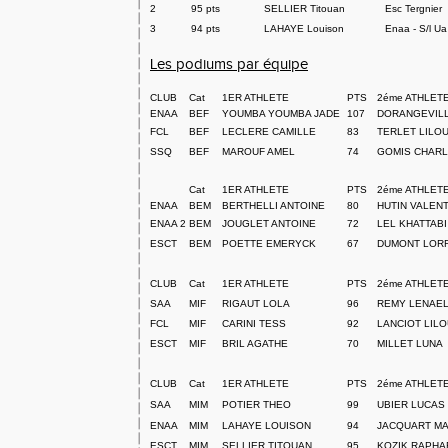
2
95 pts
SELLIER Titouan
Esc Tergnier
3
94 pts
LAHAYE Louison
Enaa - S/l U
Les podiums par équipe
CLUB
Cat
1ER ATHLETE
PTS
2éme ATHLET
ENAA
BEF
YOUMBA YOUMBA JADE
107
DORANGEVILL
FCL
BEF
LECLERE CAMILLE
83
TERLET LILO
SSQ
BEF
MAROUF AMEL
74
GOMIS CHAR
Cat
1ER ATHLETE
PTS
2éme ATHLET
ENAA
BEM
BERTHELLI ANTOINE
80
HUTIN VALENT
ENAA 2
BEM
JOUGLET ANTOINE
72
LEL KHATTABI
ESCT
BEM
POETTE EMERYCK
67
DUMONT LOR
CLUB
Cat
1ER ATHLETE
PTS
2éme ATHLET
SAA
MIF
RIGAUT LOLA
96
REMY LENAE
FCL
MIF
CARINI TESS
92
LANCIOT LIL
ESCT
MIF
BRIL AGATHE
70
MILLET LUNA
CLUB
Cat
1ER ATHLETE
PTS
2éme ATHLET
SAA
MIM
POTIER THEO
99
UBIER LUCAS
ENAA
MIM
LAHAYE LOUISON
94
JACQUART MA
ESCT
MIM
SELLIER TITOUAN
95
KOZIK RAPH