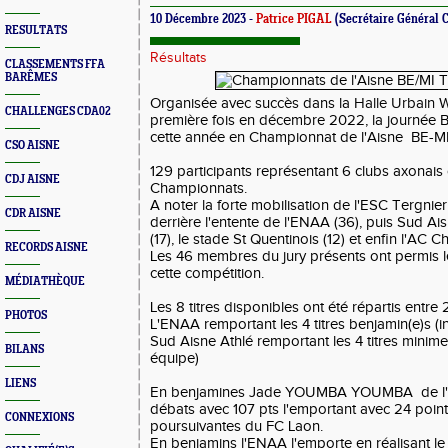
10 Décembre 2023 -
Patrice PIGAL
(Secrétaire Général 
RESULTATS
Résultats
CLASSEMENTS FFA
BARÊMES
Organisée avec succès dans la
Halle Urbain 
CHALLENGES CDA02
première fois en décembre 2022, la journée B
cette année en Championnat de l'Aisne BE-MI d
CSO AISNE
129 participants représentant 6 clubs axonais 
CDJ AISNE
Championnats.
A noter la forte mobilisation de l'ESC Tergnier 
CDR AISNE
derrière l'entente de l'ENAA (36), puis Sud Ais
(17), le stade St Quentinois (12) et enfin l'AC C
RECORDS AISNE
Les 46 membres du jury présents ont permis 
cette compétition.
MÉDIATHÈQUE
Les 8 titres disponibles ont été répartis entre
PHOTOS
L'ENAA remportant les 4 titres benjamin(e)s (i
Sud Aisne Athlé remportant les 4 titres minime
BILANS
équipe)
LIENS
En benjamines Jade YOUMBA YOUMBA de l'E
débats avec 107 pts l'emportant avec 24 point
CONNEXIONS
poursuivantes du FC Laon.
En benjamins l'ENAA l'emporte en réalisant le 