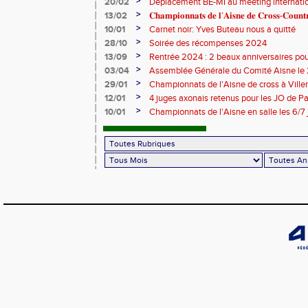
>
20/02
Déplacement BE-MI au meeting internatio
>
13/02
𝐂𝐡𝐚𝐦𝐩𝐢𝐨𝐧𝐧𝐚𝐭𝐬 𝐝𝐞 𝐥’𝐀𝐢𝐬𝐧𝐞 𝐝𝐞 𝐂𝐫𝐨𝐬𝐬-𝐂𝐨𝐮
>
10/01
Carnet noir: Yves Buteau nous a quitté
>
28/10
Soirée des récompenses 2024
>
13/09
Rentrée 2024 : 2 beaux anniversaires pour
l'ACCT et le CA Belleu
>
03/04
Assemblée Générale du Comité Aisne le
>
29/01
Championnats de l'Aisne de cross à Villers
2024
>
12/01
4 juges axonais retenus pour les JO de P
>
10/01
Championnats de l'Aisne en salle les 6/7