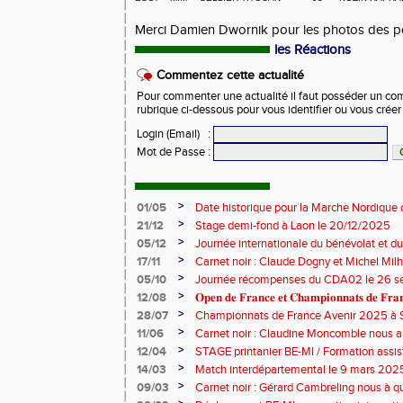
Merci Damien Dwornik pour les photos des 
les Réactions
Commentez cette actualité
Pour commenter une actualité il faut posséder un compt
rubrique ci-dessous pour vous identifier ou vous crée
Login (Email)
:
Mot de Passe
:
>
01/05
Date historique pour la Marche Nordique 
>
21/12
Stage demi-fond à Laon le 20/12/2025
>
05/12
Journée internationale du bénévolat et du
>
17/11
Carnet noir : Claude Dogny et Michel Mi
>
05/10
Journée récompenses du CDA02 le 26 
>
12/08
𝐎𝐩𝐞𝐧 𝐝𝐞 𝐅𝐫𝐚𝐧𝐜𝐞 𝐞𝐭 𝐂𝐡𝐚𝐦𝐩𝐢𝐨𝐧𝐧𝐚𝐭𝐬 𝐝𝐞 𝐅𝐫𝐚𝐧𝐜
>
28/07
Championnats de France Avenir 2025 à S
>
11/06
Carnet noir : Claudine Moncomble nous a 
>
12/04
STAGE printanier BE-MI / Formation assis
>
14/03
Match interdépartemental le 9 mars 202
>
09/03
Carnet noir : Gérard Cambreling nous à qu