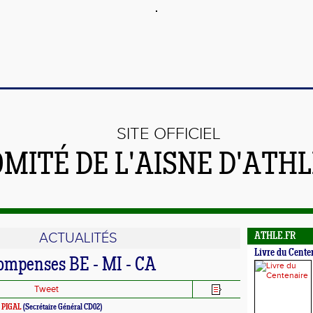
SITE OFFICIEL
OMITÉ DE L'AISNE D'ATH
ACTUALITÉS
ATHLE.FR
Livre du Cente
ompenses BE - MI - CA
Tweet
e PIGAL
(Secrétaire Général CD02)