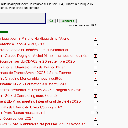
ité il faut posséder un compte sur le site FFA, utilisez la rubrique ci-
fier ou vous créer un compte.
|
mot de passe oublié ?
orique pour la Marche Nordique dans l’Aisne
mi-fond à Laon le 20/12/2025
nternationale du bénévolat et du volontariat
ir : Claude Dogny et Michel Milhomme nous ont quittés
récompenses du CDA02 le 26 septembre 2025
𝐫𝐚𝐧𝐜𝐞 𝐞𝐭 𝐂𝐡𝐚𝐦𝐩𝐢𝐨𝐧𝐧𝐚𝐭𝐬 𝐝𝐞 𝐅𝐫𝐚𝐧𝐜𝐞 𝐄́𝐥𝐢𝐭𝐞 !
nats de France Avenir 2025 à Saint-Etienne
ir : Claudine Moncomble nous a quittés
ntanier BE-MI / Formation assistant juges
erdépartemental le 9 mars 2025 à Nogent sur Oise
ir : Gérard Cambreling nous à quitté
nt BE-MI au meeting international de Liévin 2025
𝐧𝐚𝐭𝐬 𝐝𝐞 𝐥’𝐀𝐢𝐬𝐧𝐞 𝐝𝐞 𝐂𝐫𝐨𝐬𝐬-𝐂𝐨𝐮𝐧𝐭𝐫𝐲 2025
ir: Yves Buteau nous a quitté
(1)
es récompenses 2024
024 : 2 beaux anniversaires pour les 2 clubs axonais :