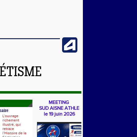
LÉTISME
MEETING
SUD AISNE ATHLE
naire
le 19 juin 2026
L'ouvrage
richement
illustré, qui
retrace
l’Histoire de la