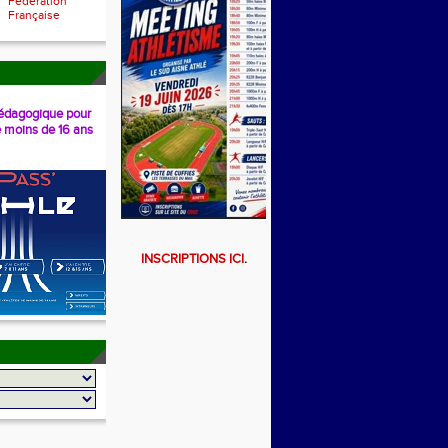
Fédération
Française
dagogique pour
e moins de 16 ans
INSCRIPTIONS ICI
.