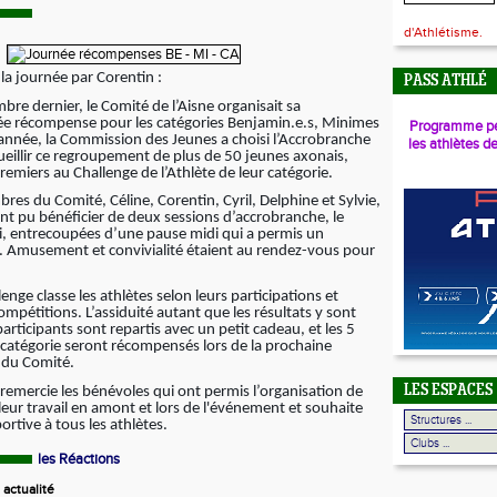
d'Athlétisme.
la journée par Corentin :
PASS ATHLÉ
e dernier, le Comité de l’Aisne organisait sa
née récompense pour les catégories Benjamin.e.s, Minimes
Programme pé
 année, la Commission des Jeunes a choisi l’Accrobranche
les athlètes d
eillir ce regroupement de plus de 50 jeunes axonais,
premiers au Challenge de l’Athlète de leur catégorie.
es du Comité, Céline, Corentin, Cyril, Delphine et Sylvie,
ont pu bénéficier de deux sessions d’accrobranche, le
di, entrecoupées d’une pause midi qui a permis un
. Amusement et convivialité étaient au rendez-vous pour
enge classe les athlètes selon leurs participations et
pétitions. L’assiduité autant que les résultats y sont
participants sont repartis avec un petit cadeau, et les 5
catégorie seront récompensés lors de la prochaine
 du Comité.
LES ESPACES
 remercie les bénévoles qui ont permis l’organisation de
leur travail en amont et lors de l'événement et souhaite
rtive à tous les athlètes.
les Réactions
actualité