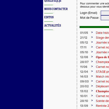
QUALIFIÉ(E)S
Pour commenter une actual
dessous pour vous identi
NOUS CONTACTER
Login (Email)
:
EDITOS
Mot de Passe
:
ACTUALITÉS
>
01/05
Date hist
>
21/12
Stage de
>
05/12
Journée i
>
17/11
Carnet no
>
05/10
Journée 
>
12/08
𝐎𝐩𝐞𝐧 𝐝𝐞 𝐅
>
28/07
Champion
>
11/06
Carnet no
>
12/04
STAGE pri
>
14/03
Match int
>
09/03
Carnet no
>
20/02
Déplaceme
>
13/02
𝐂𝐡𝐚𝐦𝐩𝐢𝐨
>
10/01
Carnet no
>
28/10
Soirée d
>
13/09
Rentrée 2