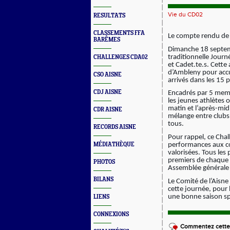
Vie du CD02
RESULTATS
CLASSEMENTS FFA
Le compte rendu de 
BARÊMES
Dimanche 18 septembr
traditionnelle Jour
CHALLENGES CDA02
et Cadet.te.s. Cette
d’Ambleny pour accu
CSO AISNE
arrivés dans les 15 
CDJ AISNE
Encadrés par 5 membr
les jeunes athlètes 
matin et l’après-mi
CDR AISNE
mélange entre clubs
tous.
RECORDS AISNE
Pour rappel, ce Chall
performances aux com
MÉDIATHÈQUE
valorisées. Tous les 
premiers de chaque 
PHOTOS
Assemblée générale
BILANS
Le Comité de l’Aisne
cette journée, pour 
une bonne saison spo
LIENS
CONNEXIONS
Commentez cette 