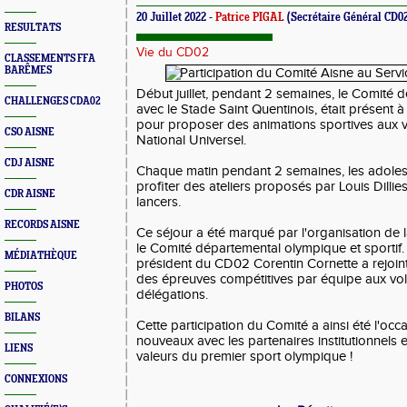
20 Juillet 2022 -
Patrice PIGAL
(Secrétaire Général CD0
RESULTATS
Vie du CD02
CLASSEMENTS FFA
BARÊMES
Début juillet, pendant 2 semaines, le Comité de
CHALLENGES CDA02
avec le Stade Saint Quentinois, était présent à
pour proposer des animations sportives aux v
CSO AISNE
National Universel.
CDJ AISNE
Chaque matin pendant 2 semaines, les adoles
profiter des ateliers proposés par Louis Dillies,
CDR AISNE
lancers.
RECORDS AISNE
Ce séjour a été marqué par l'organisation de 
le Comité départemental olympique et sportif. 
MÉDIATHÈQUE
président du CD02 Corentin Cornette a rejoin
des épreuves compétitives par équipe aux volo
PHOTOS
délégations.
BILANS
Cette participation du Comité a ainsi été l'occ
nouveaux avec les partenaires institutionnels e
LIENS
valeurs du premier sport olympique !
CONNEXIONS