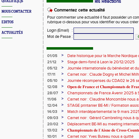
les Réactions
QUALIFIÉ(E)S
Commentez cette actualité
NOUS CONTACTER
Pour commenter une actualité il faut posséder un compt
rubrique ci-dessous pour vous identifier ou vous crée
EDITOS
Login (Email)
:
ACTUALITÉS
Mot de Passe
:
>
01/05
Date historique pour la Marche Nordique 
>
21/12
Stage demi-fond à Laon le 20/12/2025
>
05/12
Journée internationale du bénévolat et du
>
17/11
Carnet noir : Claude Dogny et Michel Mi
>
05/10
Journée récompenses du CDA02 le 26 
>
12/08
𝐎𝐩𝐞𝐧 𝐝𝐞 𝐅𝐫𝐚𝐧𝐜𝐞 𝐞𝐭 𝐂𝐡𝐚𝐦𝐩𝐢𝐨𝐧𝐧𝐚𝐭𝐬 𝐝𝐞 𝐅𝐫𝐚𝐧𝐜
>
28/07
Championnats de France Avenir 2025 à S
>
11/06
Carnet noir : Claudine Moncomble nous a 
>
12/04
STAGE printanier BE-MI / Formation assis
>
14/03
Match interdépartemental le 9 mars 202
>
09/03
Carnet noir : Gérard Cambreling nous à qu
>
20/02
Déplacement BE-MI au meeting internatio
>
13/02
𝐂𝐡𝐚𝐦𝐩𝐢𝐨𝐧𝐧𝐚𝐭𝐬 𝐝𝐞 𝐥’𝐀𝐢𝐬𝐧𝐞 𝐝𝐞 𝐂𝐫𝐨𝐬𝐬-𝐂𝐨𝐮
>
10/01
Carnet noir: Yves Buteau nous a quitté