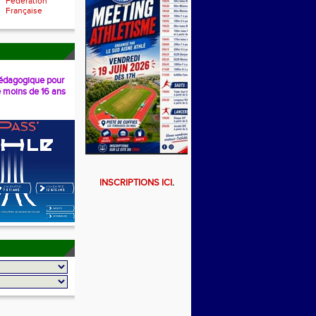
Fédération
Française
dagogique pour
e moins de 16 ans
INSCRIPTIONS ICI
.