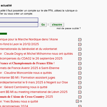
actualité
ité il faut posséder un compte sur le site FFA, utilisez la rubrique ci-
fier ou vous créer un compte.
|
mot de passe oublié ?
orique pour la Marche Nordique dans l’Aisne
mi-fond à Laon le 20/12/2025
nternationale du bénévolat et du volontariat
ir : Claude Dogny et Michel Milhomme nous ont quittés
récompenses du CDA02 le 26 septembre 2025
𝐫𝐚𝐧𝐜𝐞 𝐞𝐭 𝐂𝐡𝐚𝐦𝐩𝐢𝐨𝐧𝐧𝐚𝐭𝐬 𝐝𝐞 𝐅𝐫𝐚𝐧𝐜𝐞 𝐄́𝐥𝐢𝐭𝐞 !
nats de France Avenir 2025 à Saint-Etienne
ir : Claudine Moncomble nous a quittés
ntanier BE-MI / Formation assistant juges
erdépartemental le 9 mars 2025 à Nogent sur Oise
ir : Gérard Cambreling nous à quitté
nt BE-MI au meeting international de Liévin 2025
𝐧𝐚𝐭𝐬 𝐝𝐞 𝐥’𝐀𝐢𝐬𝐧𝐞 𝐝𝐞 𝐂𝐫𝐨𝐬𝐬-𝐂𝐨𝐮𝐧𝐭𝐫𝐲 2025
ir: Yves Buteau nous a quitté
(1)
es récompenses 2024