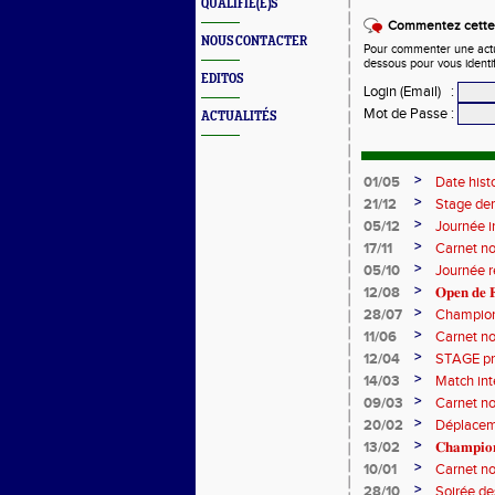
QUALIFIÉ(E)S
Commentez cette 
NOUS CONTACTER
Pour commenter une actual
dessous pour vous identi
EDITOS
Login (Email)
:
Mot de Passe
:
ACTUALITÉS
>
01/05
Date hist
>
21/12
Stage de
>
05/12
Journée i
>
17/11
Carnet no
>
05/10
Journée 
>
12/08
𝐎𝐩𝐞𝐧 𝐝𝐞 𝐅
>
28/07
Champion
>
11/06
Carnet no
>
12/04
STAGE pri
>
14/03
Match int
>
09/03
Carnet no
>
20/02
Déplaceme
>
13/02
𝐂𝐡𝐚𝐦𝐩𝐢𝐨
>
10/01
Carnet no
>
28/10
Soirée d