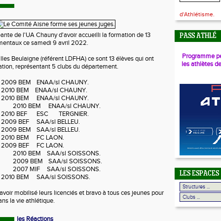
d'Athlétisme.
eante de l'UA Chauny d'avoir accueilli la formation de 13
PASS ATHLÉ
mentaux ce samedi 9 avril 2022.
Programme pé
lles Beulaigne (référent LDFHA) ce sont 13 élèves qui ont
les athlètes d
mation, représentant 5 clubs du département.
2009 BEM
ENAA/sl CHAUNY.
2010 BEM
ENAA/sl CHAUNY.
2010 BEM
ENAA/sl CHAUNY.
2010 BEM
ENAA/sl CHAUNY.
2010 BEF
ESC
TERGNIER.
2009 BEF
SAA/sl BELLEU.
2009 BEM
SAA/sl BELLEU.
2010 BEM
FC LAON.
2009 BEF
FC LAON.
2010 BEM
SAA/sl SOISSONS.
2009 BEM
SAA/sl SOISSONS.
2007 MIF
SAA/sl SOISSONS.
LES ESPACES
2010 BEM
SAA/sl SOISSONS.
avoir mobilisé leurs licenciés et bravo à tous ces jeunes pour
ns la vie athlétique.
les Réactions