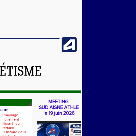
LÉTISME
MEETING
SUD AISNE ATHLE
naire
le 19 juin 2026
L'ouvrage
richement
illustré, qui
retrace
l’Histoire de la