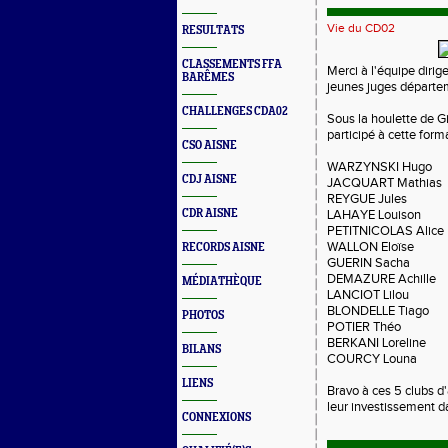
Vie du CD02
RESULTATS
CLASSEMENTS FFA
Merci à l'équipe dirig
BARÊMES
jeunes juges départe
CHALLENGES CDA02
Sous la houlette de Gi
participé à cette for
CSO AISNE
WARZYNSKI Hugo
CDJ AISNE
JACQUART Mathias
REYGUE Jules
CDR AISNE
LAHAYE Louison
PETITNICOLAS Alice
WALLON Eloïse
RECORDS AISNE
GUERIN Sacha
DEMAZURE Achille
MÉDIATHÈQUE
LANCIOT Lilou
BLONDELLE Tiago
PHOTOS
POTIER Théo
BERKANI Loreline
BILANS
COURCY Louna
LIENS
Bravo à ces 5 clubs d'
leur investissement da
CONNEXIONS