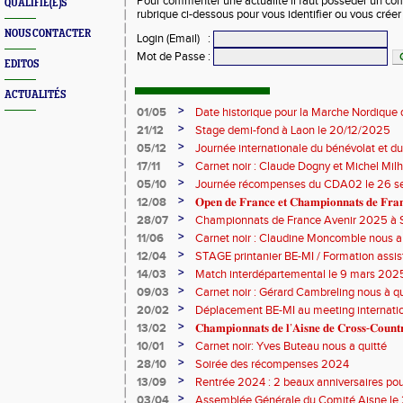
Pour commenter une actualité il faut posséder un compt
QUALIFIÉ(E)S
rubrique ci-dessous pour vous identifier ou vous crée
NOUS CONTACTER
Login (Email)
:
Mot de Passe
:
EDITOS
ACTUALITÉS
>
01/05
Date historique pour la Marche Nordique 
>
21/12
Stage demi-fond à Laon le 20/12/2025
>
05/12
Journée internationale du bénévolat et du
>
17/11
Carnet noir : Claude Dogny et Michel Mi
>
05/10
Journée récompenses du CDA02 le 26 
>
12/08
𝐎𝐩𝐞𝐧 𝐝𝐞 𝐅𝐫𝐚𝐧𝐜𝐞 𝐞𝐭 𝐂𝐡𝐚𝐦𝐩𝐢𝐨𝐧𝐧𝐚𝐭𝐬 𝐝𝐞 𝐅𝐫𝐚𝐧𝐜
>
28/07
Championnats de France Avenir 2025 à S
>
11/06
Carnet noir : Claudine Moncomble nous a 
>
12/04
STAGE printanier BE-MI / Formation assis
>
14/03
Match interdépartemental le 9 mars 202
>
09/03
Carnet noir : Gérard Cambreling nous à qu
>
20/02
Déplacement BE-MI au meeting internatio
>
13/02
𝐂𝐡𝐚𝐦𝐩𝐢𝐨𝐧𝐧𝐚𝐭𝐬 𝐝𝐞 𝐥’𝐀𝐢𝐬𝐧𝐞 𝐝𝐞 𝐂𝐫𝐨𝐬𝐬-𝐂𝐨𝐮
>
10/01
Carnet noir: Yves Buteau nous a quitté
>
28/10
Soirée des récompenses 2024
>
13/09
Rentrée 2024 : 2 beaux anniversaires pour
l'ACCT et le CA Belleu
>
03/04
Assemblée Générale du Comité Aisne le