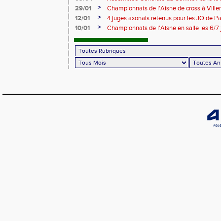
>
29/01
Championnats de l'Aisne de cross à Villers
2024
>
12/01
4 juges axonais retenus pour les JO de P
>
10/01
Championnats de l'Aisne en salle les 6/7