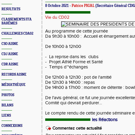
8 Octobre 2021 -
Patrice PIGAL
(Secrétaire Général CD0
RESULTATS
Vie du CD02
CLASSEMENTS FFA
BARÊMES
Au programme de cette journée
CHALLENGES CDA02
Da 9h30 à 10h00 : Accueil et émargement auto
CSO AISNE
De 10h00 à 12h00
CDJ AISNE
- La reprise dans les clubs
- Projet Athlé Forme et Santé
CDR AISNE
- Temps d’*échanges
RECORDS AISNE
De 12h00 à 12h30 : pot de l'amitié
De 12h30 à 14h00 : repas
MÉDIATHÈQUE
De 14h00 à 17h00 : moment de détente : bowl
PHOTOS
De l'avis général, ce fut une journée excellen
Comité qui devrait perdurer...
BILANS
Le compte rendu de cette journée séminaire 
LIENS
les Réactions
CONNEXIONS
Commentez cette actualité