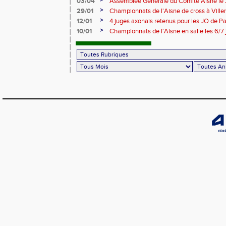
>
03/04
Assemblée Générale du Comité Aisne le
>
29/01
Championnats de l'Aisne de cross à Villers
2024
>
12/01
4 juges axonais retenus pour les JO de P
>
10/01
Championnats de l'Aisne en salle les 6/7