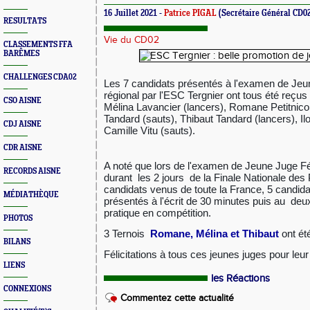
16 Juillet 2021 -
Patrice PIGAL
(Secrétaire Général CD0
RESULTATS
Vie du CD02
CLASSEMENTS FFA
BARÊMES
CHALLENGES CDA02
Les
7 candidats présentés à l'
examen de
Jeu
régional
par l'ESC Tergnier ont tous été reçus
CSO AISNE
Mélina Lavancier (lancers), Romane Petitnicola
Tandard (sauts), Thibaut Tandard (lancers), I
CDJ AISNE
Camille Vitu (sauts).
CDR AISNE
A noté que lors de l'examen de Jeune Juge F
RECORDS AISNE
durant les 2 jours de la Finale Nationale des 
candidats venus de toute la France, 5 candid
MÉDIATHÈQUE
présentés à l'écrit de 30 minutes puis au de
pratique en compétition.
PHOTOS
3 Ternois
Romane, Mélina et Thibaut
ont ét
BILANS
Félicitations à tous ces jeunes juges pour le
LIENS
les Réactions
CONNEXIONS
Commentez cette actualité