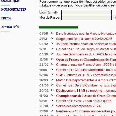
QUALIFIÉ(E)S
Pour commenter une actualité il faut posséder un compt
rubrique ci-dessous pour vous identifier ou vous crée
NOUS CONTACTER
Login (Email)
:
Mot de Passe
:
EDITOS
ACTUALITÉS
>
01/05
Date historique pour la Marche Nordique 
>
21/12
Stage demi-fond à Laon le 20/12/2025
>
05/12
Journée internationale du bénévolat et du
>
17/11
Carnet noir : Claude Dogny et Michel Mi
>
05/10
Journée récompenses du CDA02 le 26 
>
12/08
𝐎𝐩𝐞𝐧 𝐝𝐞 𝐅𝐫𝐚𝐧𝐜𝐞 𝐞𝐭 𝐂𝐡𝐚𝐦𝐩𝐢𝐨𝐧𝐧𝐚𝐭𝐬 𝐝𝐞 𝐅𝐫𝐚𝐧𝐜
>
28/07
Championnats de France Avenir 2025 à S
>
11/06
Carnet noir : Claudine Moncomble nous a 
>
12/04
STAGE printanier BE-MI / Formation assis
>
14/03
Match interdépartemental le 9 mars 202
>
09/03
Carnet noir : Gérard Cambreling nous à qu
>
20/02
Déplacement BE-MI au meeting internatio
>
13/02
𝐂𝐡𝐚𝐦𝐩𝐢𝐨𝐧𝐧𝐚𝐭𝐬 𝐝𝐞 𝐥’𝐀𝐢𝐬𝐧𝐞 𝐝𝐞 𝐂𝐫𝐨𝐬𝐬-𝐂𝐨𝐮
>
10/01
Carnet noir: Yves Buteau nous a quitté
>
28/10
Soirée des récompenses 2024
>
13/09
Rentrée 2024 : 2 beaux anniversaires pour
l'ACCT et le CA Belleu