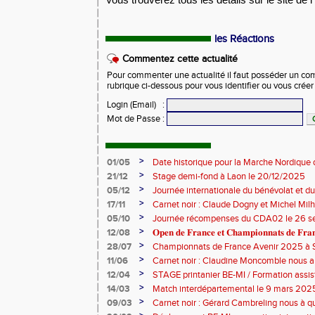
les Réactions
Commentez cette actualité
Pour commenter une actualité il faut posséder un compt
rubrique ci-dessous pour vous identifier ou vous crée
Login (Email)
:
Mot de Passe
:
>
01/05
Date historique pour la Marche Nordique 
>
21/12
Stage demi-fond à Laon le 20/12/2025
>
05/12
Journée internationale du bénévolat et du
>
17/11
Carnet noir : Claude Dogny et Michel Mi
>
05/10
Journée récompenses du CDA02 le 26 
>
12/08
𝐎𝐩𝐞𝐧 𝐝𝐞 𝐅𝐫𝐚𝐧𝐜𝐞 𝐞𝐭 𝐂𝐡𝐚𝐦𝐩𝐢𝐨𝐧𝐧𝐚𝐭𝐬 𝐝𝐞 𝐅𝐫𝐚𝐧𝐜
>
28/07
Championnats de France Avenir 2025 à S
>
11/06
Carnet noir : Claudine Moncomble nous a 
>
12/04
STAGE printanier BE-MI / Formation assis
>
14/03
Match interdépartemental le 9 mars 202
>
09/03
Carnet noir : Gérard Cambreling nous à qu