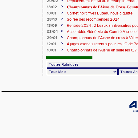
>
20/02
Déplacement BE-MI au meeting internatio
>
13/02
𝐂𝐡𝐚𝐦𝐩𝐢𝐨𝐧𝐧𝐚𝐭𝐬 𝐝𝐞 𝐥’𝐀𝐢𝐬𝐧𝐞 𝐝𝐞 𝐂𝐫𝐨𝐬𝐬-𝐂𝐨𝐮
>
10/01
Carnet noir: Yves Buteau nous a quitté
>
28/10
Soirée des récompenses 2024
>
13/09
Rentrée 2024 : 2 beaux anniversaires pour
l'ACCT et le CA Belleu
>
03/04
Assemblée Générale du Comité Aisne le
>
29/01
Championnats de l'Aisne de cross à Villers
2024
>
12/01
4 juges axonais retenus pour les JO de P
>
10/01
Championnats de l'Aisne en salle les 6/7