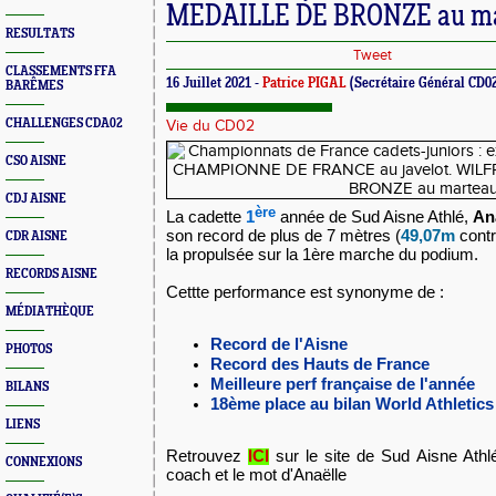
MEDAILLE DE BRONZE au ma
RESULTATS
Tweet
CLASSEMENTS FFA
16 Juillet 2021 -
Patrice PIGAL
(Secrétaire Général CD0
BARÊMES
CHALLENGES CDA02
Vie du CD02
CSO AISNE
CDJ AISNE
ère
La cadette
1
année de Sud Aisne Athlé,
An
son record de plus de 7 mètres (
49,07m
cont
CDR AISNE
la
propulsée sur la 1ère marche du podium.
RECORDS AISNE
Cettte performance est synonyme de :
MÉDIATHÈQUE
Record de l'Aisne
PHOTOS
Record des Hauts de France
Meilleure perf française de l'année
BILANS
18ème place au bilan World Athletics
LIENS
Retrouvez
ICI
sur le site de Sud Aisne Athlé
CONNEXIONS
coach et le mot d'Anaëlle