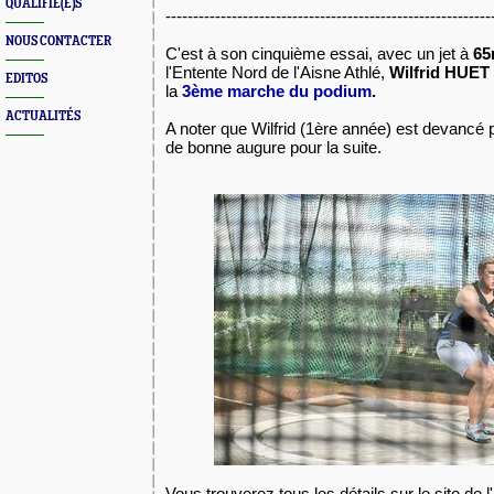
QUALIFIÉ(E)S
-----------------------------------------------------------
NOUS CONTACTER
C'est à son cinquième essai, avec un jet à
65
l'Entente Nord de l'Aisne Athlé,
Wilfrid HUET
EDITOS
la
3
ème marche du podium
.
ACTUALITÉS
A noter que Wilfrid (1ère année) est devancé
de bonne augure pour la suite.
Vous trouverez tous les détails sur le site de