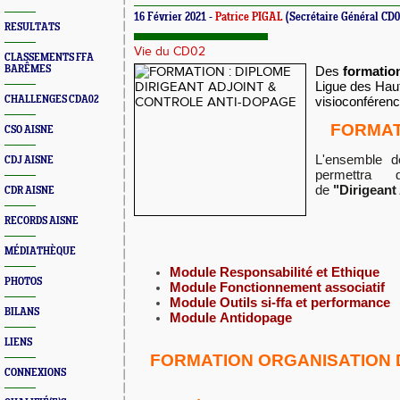
16 Février 2021 -
Patrice PIGAL
(Secrétaire Général CD0
RESULTATS
Vie du CD02
CLASSEMENTS FFA
BARÊMES
Des
formatio
Ligue des Hau
CHALLENGES CDA02
visioconférenc
FORMAT
CSO AISNE
L'ensemble 
CDJ AISNE
permettra 
de
"Dirigeant
CDR AISNE
RECORDS AISNE
MÉDIATHÈQUE
Module
Responsabilité et Ethique
PHOTOS
Module
Fonctionnement associatif
Module
Outils si-ffa et performance
BILANS
Module
Antidopage
LIENS
FORMATION ORGANISATION
CONNEXIONS