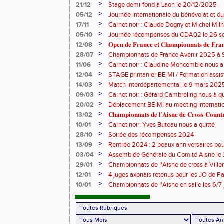
>
21/12
Stage demi-fond à Laon le 20/12/2025
>
05/12
Journée internationale du bénévolat et du
>
17/11
Carnet noir : Claude Dogny et Michel Mi
>
05/10
Journée récompenses du CDA02 le 26 
>
12/08
𝐎𝐩𝐞𝐧 𝐝𝐞 𝐅𝐫𝐚𝐧𝐜𝐞 𝐞𝐭 𝐂𝐡𝐚𝐦𝐩𝐢𝐨𝐧𝐧𝐚𝐭𝐬 𝐝𝐞 𝐅𝐫𝐚𝐧𝐜
>
28/07
Championnats de France Avenir 2025 à S
>
11/06
Carnet noir : Claudine Moncomble nous a 
>
12/04
STAGE printanier BE-MI / Formation assis
>
14/03
Match interdépartemental le 9 mars 202
>
09/03
Carnet noir : Gérard Cambreling nous à qu
>
20/02
Déplacement BE-MI au meeting internatio
>
13/02
𝐂𝐡𝐚𝐦𝐩𝐢𝐨𝐧𝐧𝐚𝐭𝐬 𝐝𝐞 𝐥’𝐀𝐢𝐬𝐧𝐞 𝐝𝐞 𝐂𝐫𝐨𝐬𝐬-𝐂𝐨𝐮
>
10/01
Carnet noir: Yves Buteau nous a quitté
>
28/10
Soirée des récompenses 2024
>
13/09
Rentrée 2024 : 2 beaux anniversaires pour
l'ACCT et le CA Belleu
>
03/04
Assemblée Générale du Comité Aisne le
>
29/01
Championnats de l'Aisne de cross à Villers
2024
>
12/01
4 juges axonais retenus pour les JO de P
>
10/01
Championnats de l'Aisne en salle les 6/7