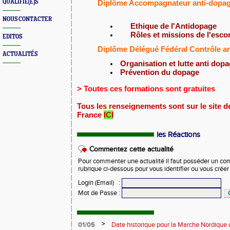
Diplôme Accompagnateur anti-dopag
QUALIFIÉ(E)S
NOUS CONTACTER
Ethique de l'Antidopage
Rôles et missions de l'esco
EDITOS
Diplôme Délégué Fédéral Contrôle a
ACTUALITÉS
Organisation et lutte anti dop
Prévention du dopage
> Toutes ces formations sont gratuites
Tous les renseignements sont sur le site d
France
ICI
les Réactions
Commentez cette actualité
Pour commenter une actualité il faut posséder un compt
rubrique ci-dessous pour vous identifier ou vous crée
Login (Email)
:
Mot de Passe
:
>
01/05
Date historique pour la Marche Nordique 