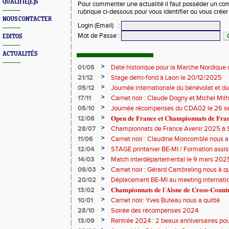
QUALIFIÉ(E)S
Pour commenter une actualité il faut posséder un compt
rubrique ci-dessous pour vous identifier ou vous crée
NOUS CONTACTER
Login (Email)
:
Mot de Passe
:
EDITOS
ACTUALITÉS
>
01/05
Date historique pour la Marche Nordique 
>
21/12
Stage demi-fond à Laon le 20/12/2025
>
05/12
Journée internationale du bénévolat et du
>
17/11
Carnet noir : Claude Dogny et Michel Mi
>
05/10
Journée récompenses du CDA02 le 26 
>
12/08
𝐎𝐩𝐞𝐧 𝐝𝐞 𝐅𝐫𝐚𝐧𝐜𝐞 𝐞𝐭 𝐂𝐡𝐚𝐦𝐩𝐢𝐨𝐧𝐧𝐚𝐭𝐬 𝐝𝐞 𝐅𝐫𝐚𝐧𝐜
>
28/07
Championnats de France Avenir 2025 à S
>
11/06
Carnet noir : Claudine Moncomble nous a 
>
12/04
STAGE printanier BE-MI / Formation assis
>
14/03
Match interdépartemental le 9 mars 202
>
09/03
Carnet noir : Gérard Cambreling nous à qu
>
20/02
Déplacement BE-MI au meeting internatio
>
13/02
𝐂𝐡𝐚𝐦𝐩𝐢𝐨𝐧𝐧𝐚𝐭𝐬 𝐝𝐞 𝐥’𝐀𝐢𝐬𝐧𝐞 𝐝𝐞 𝐂𝐫𝐨𝐬𝐬-𝐂𝐨𝐮
>
10/01
Carnet noir: Yves Buteau nous a quitté
>
28/10
Soirée des récompenses 2024
>
13/09
Rentrée 2024 : 2 beaux anniversaires pour