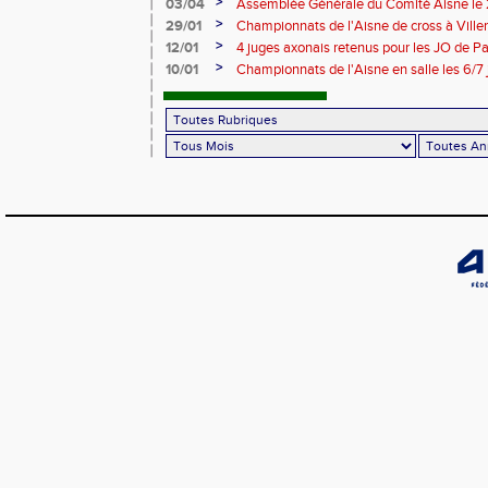
l'ACCT et le CA Belleu
>
03/04
Assemblée Générale du Comité Aisne le
>
29/01
Championnats de l'Aisne de cross à Villers
2024
>
12/01
4 juges axonais retenus pour les JO de P
>
10/01
Championnats de l'Aisne en salle les 6/7