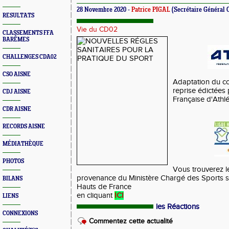
28 Novembre 2020 -
Patrice PIGAL
(Secrétaire Général 
RESULTATS
Vie du CD02
CLASSEMENTS FFA
BARÊMES
CHALLENGES CDA02
CSO AISNE
Adaptation du co
reprise édictées 
CDJ AISNE
Française d'Athl
CDR AISNE
RECORDS AISNE
MÉDIATHÈQUE
PHOTOS
Vous trouverez l
provenance du Ministère Chargé des Sports sur
BILANS
Hauts de France
en cliquant
I
CI
LIENS
les Réactions
CONNEXIONS
Commentez cette actualité