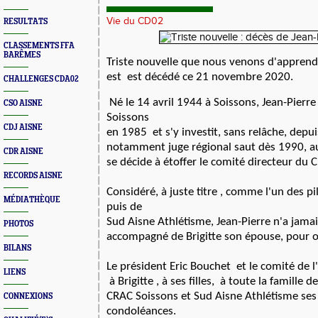
Vie du CD02
RESULTATS
CLASSEMENTS FFA
BARÊMES
Triste nouvelle que nous venons d'apprend
est est décédé
ce 21 novembre 2020.
CHALLENGES CDA02
Né le 14 avril 1944 à Soissons, Jean-Pierr
CSO AISNE
Soissons
CDJ AISNE
en 1985 et s'y investit, sans relâche, depui
notamment
juge régional saut dès 1990,
a
CDR AISNE
se décide à étoffer le comité
directeur du
C
RECORDS AISNE
Considéré, à juste titre , comme l'un des p
MÉDIATHÈQUE
puis de
Sud Aisne Athlétisme, Jean-Pierre n'a jama
PHOTOS
accompagné
de Brigitte son épouse,
pour œ
BILANS
Le président Eric Bouchet et le comité de 
LIENS
à
Brigitte
, à
ses filles
,
à toute la famille d
CRAC Soissons et Sud Aisne Athlétisme s
es
CONNEXIONS
condoléances.