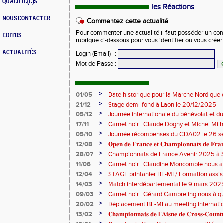
QUALIFIÉ(E)S
les Réactions
NOUS CONTACTER
Commentez cette actualité
Pour commenter une actualité il faut posséder un compt
EDITOS
rubrique ci-dessous pour vous identifier ou vous crée
ACTUALITÉS
Login (Email)
:
Mot de Passe
:
>
01/05
Date historique pour la Marche Nordique 
>
21/12
Stage demi-fond à Laon le 20/12/2025
>
05/12
Journée internationale du bénévolat et du
>
17/11
Carnet noir : Claude Dogny et Michel Mi
>
05/10
Journée récompenses du CDA02 le 26 
>
12/08
𝐎𝐩𝐞𝐧 𝐝𝐞 𝐅𝐫𝐚𝐧𝐜𝐞 𝐞𝐭 𝐂𝐡𝐚𝐦𝐩𝐢𝐨𝐧𝐧𝐚𝐭𝐬 𝐝𝐞 𝐅𝐫𝐚𝐧𝐜
>
28/07
Championnats de France Avenir 2025 à S
>
11/06
Carnet noir : Claudine Moncomble nous a 
>
12/04
STAGE printanier BE-MI / Formation assis
>
14/03
Match interdépartemental le 9 mars 202
>
09/03
Carnet noir : Gérard Cambreling nous à qu
>
20/02
Déplacement BE-MI au meeting internatio
>
13/02
𝐂𝐡𝐚𝐦𝐩𝐢𝐨𝐧𝐧𝐚𝐭𝐬 𝐝𝐞 𝐥’𝐀𝐢𝐬𝐧𝐞 𝐝𝐞 𝐂𝐫𝐨𝐬𝐬-𝐂𝐨𝐮