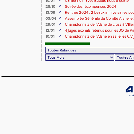
>
10/01
Carnet noir: Yves Buteau nous a quitté
>
28/10
Soirée des récompenses 2024
>
13/09
Rentrée 2024 : 2 beaux anniversaires pour
l'ACCT et le CA Belleu
>
03/04
Assemblée Générale du Comité Aisne le
>
29/01
Championnats de l'Aisne de cross à Villers
2024
>
12/01
4 juges axonais retenus pour les JO de P
>
10/01
Championnats de l'Aisne en salle les 6/7