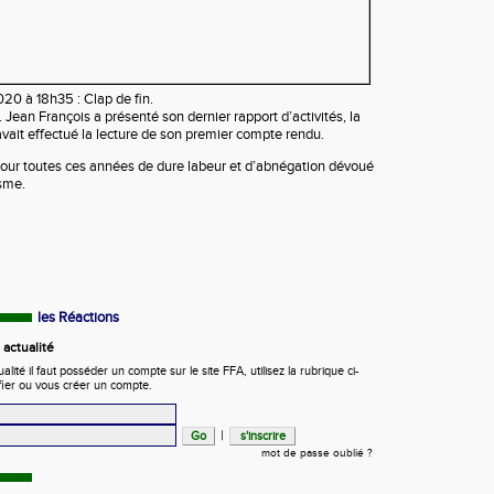
20 à 18h35 : Clap de fin.
 Jean François a présenté son dernier rapport d’activités, la
ait effectué la lecture de son premier compte rendu.
our toutes ces années de dure labeur et d’abnégation dévoué
isme.
les Réactions
actualité
ité il faut posséder un compte sur le site FFA, utilisez la rubrique ci-
fier ou vous créer un compte.
|
mot de passe oublié ?