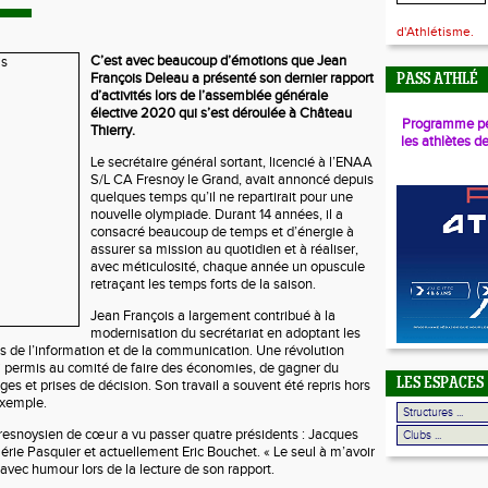
d'Athlétisme.
C’est avec beaucoup d’émotions que Jean
François Deleau a présenté son dernier rapport
PASS ATHLÉ
d’activités lors de l’assemblée générale
élective 2020 qui s’est déroulée à Château
Programme pé
Thierry.
les athlètes d
Le secrétaire général sortant, licencié à l’ENAA
S/L CA Fresnoy le Grand, avait annoncé depuis
quelques temps qu’il ne repartirait pour une
nouvelle olympiade. Durant 14 années, il a
consacré beaucoup de temps et d’énergie à
assurer sa mission au quotidien et à réaliser,
avec méticulosité, chaque année un opuscule
retraçant les temps forts de la saison.
Jean François a largement contribué à la
modernisation du secrétariat en adoptant les
s de l’information et de la communication. Une révolution
 permis au comité de faire des économies, de gagner du
LES ESPACES
s et prises de décision. Son travail a souvent été repris hors
exemple.
resnoysien de cœur a vu passer quatre présidents : Jacques
lérie Pasquier et actuellement Eric Bouchet. « Le seul à m’avoir
é avec humour lors de la lecture de son rapport.