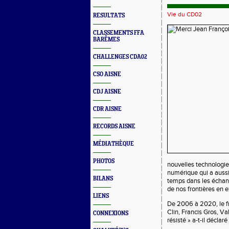
Vie du CD02
RESULTATS
CLASSEMENTS FFA
BARÊMES
CHALLENGES CDA02
CSO AISNE
CDJ AISNE
CDR AISNE
RECORDS AISNE
MÉDIATHÈQUE
PHOTOS
nouvelles technologie
numérique qui a aussi
BILANS
temps dans les échange
de nos frontières en 
LIENS
De 2006 à 2020, le f
Clin, Francis Gros, Va
CONNEXIONS
résisté » a-t-il déclar