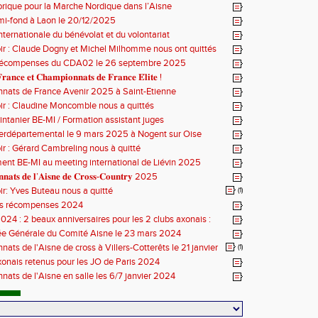
orique pour la Marche Nordique dans l’Aisne
mi-fond à Laon le 20/12/2025
nternationale du bénévolat et du volontariat
ir : Claude Dogny et Michel Milhomme nous ont quittés
récompenses du CDA02 le 26 septembre 2025
𝐫𝐚𝐧𝐜𝐞 𝐞𝐭 𝐂𝐡𝐚𝐦𝐩𝐢𝐨𝐧𝐧𝐚𝐭𝐬 𝐝𝐞 𝐅𝐫𝐚𝐧𝐜𝐞 𝐄́𝐥𝐢𝐭𝐞 !
nats de France Avenir 2025 à Saint-Etienne
ir : Claudine Moncomble nous a quittés
ntanier BE-MI / Formation assistant juges
erdépartemental le 9 mars 2025 à Nogent sur Oise
ir : Gérard Cambreling nous à quitté
nt BE-MI au meeting international de Liévin 2025
𝐧𝐚𝐭𝐬 𝐝𝐞 𝐥’𝐀𝐢𝐬𝐧𝐞 𝐝𝐞 𝐂𝐫𝐨𝐬𝐬-𝐂𝐨𝐮𝐧𝐭𝐫𝐲 2025
ir: Yves Buteau nous a quitté
(1)
es récompenses 2024
024 : 2 beaux anniversaires pour les 2 clubs axonais :
 le CA Belleu
e Générale du Comité Aisne le 23 mars 2024
ats de l'Aisne de cross à Villers-Cotterêts le 21 janvier
(1)
xonais retenus pour les JO de Paris 2024
ats de l'Aisne en salle les 6/7 janvier 2024