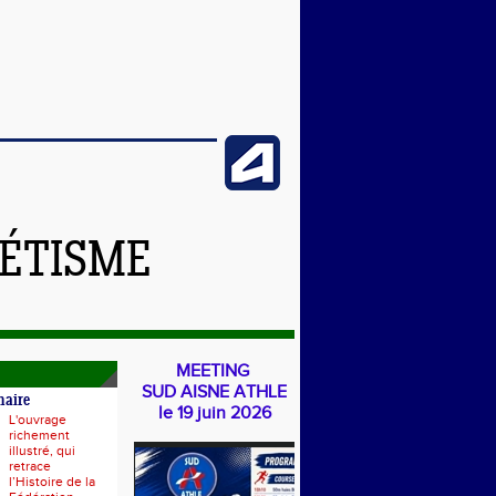
LÉTISME
MEETING
SUD AISNE ATHLE
naire
le 19 juin 2026
L'ouvrage
richement
illustré, qui
retrace
l’Histoire de la