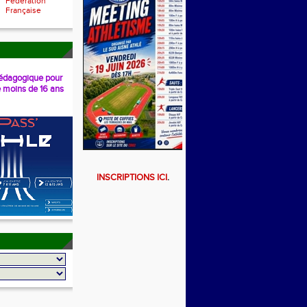
Fédération
Française
dagogique pour
e moins de 16 ans
INSCRIPTIONS ICI
.