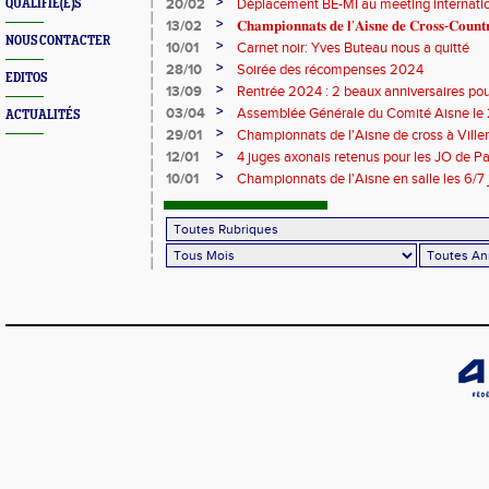
>
20/02
Déplacement BE-MI au meeting internatio
QUALIFIÉ(E)S
>
13/02
𝐂𝐡𝐚𝐦𝐩𝐢𝐨𝐧𝐧𝐚𝐭𝐬 𝐝𝐞 𝐥’𝐀𝐢𝐬𝐧𝐞 𝐝𝐞 𝐂𝐫𝐨𝐬𝐬-𝐂𝐨𝐮
NOUS CONTACTER
>
10/01
Carnet noir: Yves Buteau nous a quitté
>
28/10
Soirée des récompenses 2024
EDITOS
>
13/09
Rentrée 2024 : 2 beaux anniversaires pour
l'ACCT et le CA Belleu
>
03/04
Assemblée Générale du Comité Aisne le
ACTUALITÉS
>
29/01
Championnats de l'Aisne de cross à Villers
2024
>
12/01
4 juges axonais retenus pour les JO de P
>
10/01
Championnats de l'Aisne en salle les 6/7