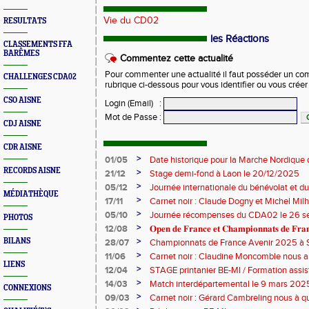
Vie du CD02
RESULTATS
les Réactions
CLASSEMENTS FFA
BARÊMES
Commentez cette actualité
Pour commenter une actualité il faut posséder un compt
CHALLENGES CDA02
rubrique ci-dessous pour vous identifier ou vous crée
CSO AISNE
Login (Email)
:
Mot de Passe
:
CDJ AISNE
CDR AISNE
>
01/05
Date historique pour la Marche Nordique 
RECORDS AISNE
>
21/12
Stage demi-fond à Laon le 20/12/2025
>
05/12
Journée internationale du bénévolat et du
MÉDIATHÈQUE
>
17/11
Carnet noir : Claude Dogny et Michel Mi
>
05/10
Journée récompenses du CDA02 le 26 
PHOTOS
>
12/08
𝐎𝐩𝐞𝐧 𝐝𝐞 𝐅𝐫𝐚𝐧𝐜𝐞 𝐞𝐭 𝐂𝐡𝐚𝐦𝐩𝐢𝐨𝐧𝐧𝐚𝐭𝐬 𝐝𝐞 𝐅𝐫𝐚𝐧𝐜
>
BILANS
28/07
Championnats de France Avenir 2025 à S
>
11/06
Carnet noir : Claudine Moncomble nous a 
LIENS
>
12/04
STAGE printanier BE-MI / Formation assis
>
14/03
Match interdépartemental le 9 mars 202
CONNEXIONS
>
09/03
Carnet noir : Gérard Cambreling nous à qu