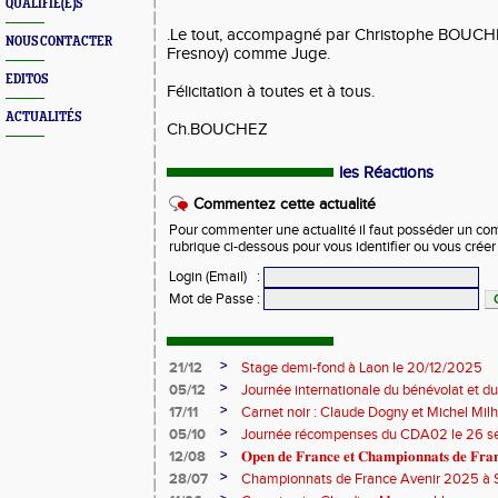
QUALIFIÉ(E)S
.Le tout, accompagné par Christophe BOUCH
NOUS CONTACTER
Fresnoy) comme Juge.
EDITOS
Félicitation à toutes et à tous.
ACTUALITÉS
Ch.BOUCHEZ
les Réactions
Commentez cette actualité
Pour commenter une actualité il faut posséder un compt
rubrique ci-dessous pour vous identifier ou vous crée
Login (Email)
:
Mot de Passe
:
>
21/12
Stage demi-fond à Laon le 20/12/2025
>
05/12
Journée internationale du bénévolat et du
>
17/11
Carnet noir : Claude Dogny et Michel Mi
>
05/10
Journée récompenses du CDA02 le 26 
>
12/08
𝐎𝐩𝐞𝐧 𝐝𝐞 𝐅𝐫𝐚𝐧𝐜𝐞 𝐞𝐭 𝐂𝐡𝐚𝐦𝐩𝐢𝐨𝐧𝐧𝐚𝐭𝐬 𝐝𝐞 𝐅𝐫𝐚𝐧𝐜
>
28/07
Championnats de France Avenir 2025 à S