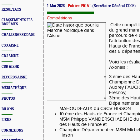
1 Mai 2026 -
Patrice PIGAL
(Secrétaire Général CD02)
RESULTATS
Compétitions
CLASSEMENTS FFA
BARÊMES
Cette compétit
du grand marai
CHALLENGES CDA02
parcours de 4 
l’attribution d
CSO AISNE
Hauts de Franc
des 5 départem
CDJ AISNE
Voici les résul
CDR AISNE
Axonais :
3 ème des Haut
RECORDS AISNE
Championne Dé
Audrey FAUCI
MÉDIATHÈQUE
Fresnoy)
3ème des Haut
PHOTOS
Dépa rtementa
MAHOUDEAUX du CSCV HIRSON
BILANS
10 ème des Hauts de France et Champi
M5M Philippe VANDERSCHAEGHE du
LIENS
des Hauts de France et
Champion Département en M8M Mich
CONNEXIONS
Hirson