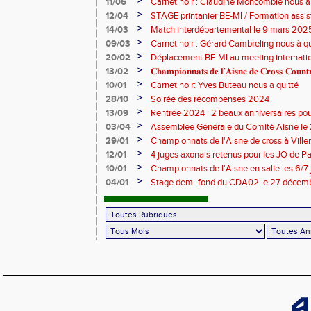
>
11/06
Carnet noir : Claudine Moncomble nous a 
>
12/04
STAGE printanier BE-MI / Formation assis
>
14/03
Match interdépartemental le 9 mars 202
>
09/03
Carnet noir : Gérard Cambreling nous à qu
>
20/02
Déplacement BE-MI au meeting internatio
>
13/02
𝐂𝐡𝐚𝐦𝐩𝐢𝐨𝐧𝐧𝐚𝐭𝐬 𝐝𝐞 𝐥’𝐀𝐢𝐬𝐧𝐞 𝐝𝐞 𝐂𝐫𝐨𝐬𝐬-𝐂𝐨𝐮
>
10/01
Carnet noir: Yves Buteau nous a quitté
>
28/10
Soirée des récompenses 2024
>
13/09
Rentrée 2024 : 2 beaux anniversaires pour
l'ACCT et le CA Belleu
>
03/04
Assemblée Générale du Comité Aisne le
>
29/01
Championnats de l'Aisne de cross à Villers
2024
>
12/01
4 juges axonais retenus pour les JO de P
>
10/01
Championnats de l'Aisne en salle les 6/7
>
04/01
Stage demi-fond du CDA02 le 27 décem