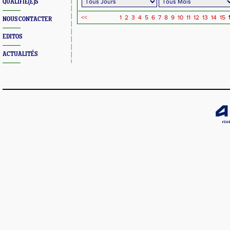
QUALIFIÉ(E)S
<<
1
2
3
4
5
6
7
8
9
10
11
12
13
14
15
NOUS CONTACTER
EDITOS
ACTUALITÉS