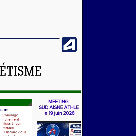
LÉTISME
MEETING
SUD AISNE ATHLE
naire
le 19 juin 2026
L'ouvrage
richement
illustré, qui
retrace
l’Histoire de la