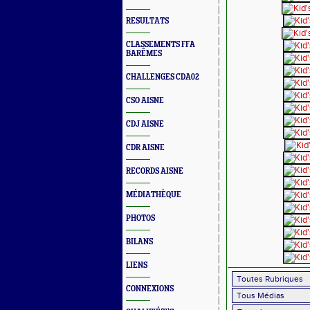
RESULTATS
CLASSEMENTS FFA
BARÊMES
CHALLENGES CDA02
CSO AISNE
CDJ AISNE
CDR AISNE
RECORDS AISNE
MÉDIATHÈQUE
PHOTOS
BILANS
LIENS
CONNEXIONS