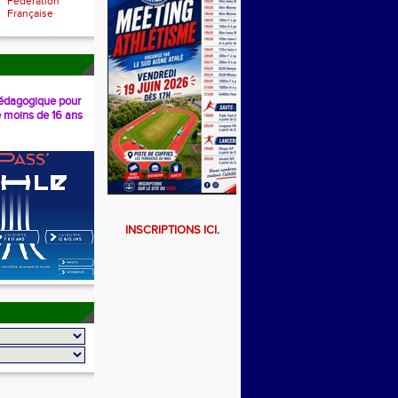
Fédération
Française
dagogique pour
e moins de 16 ans
INSCRIPTIONS ICI
.