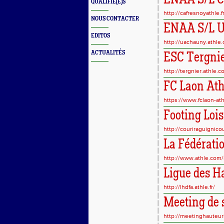
ENAA S/L C
QUALIFIÉ(E)S
http://cafresnoyathle.fr
NOUS CONTACTER
ENAA S/L 
EDITOS
http://uachauny.athle
ACTUALITÉS
ESC Tergni
http://tergnier.athle.
FC Laon Ath
https://www.fclaon-at
Footing Lois
http://couriraguignicour
La Fédérati
http://www.athle.com/
Ligue des H
http://lhdfa.athle.fr/
Meeting de 
http://meetinghauteur