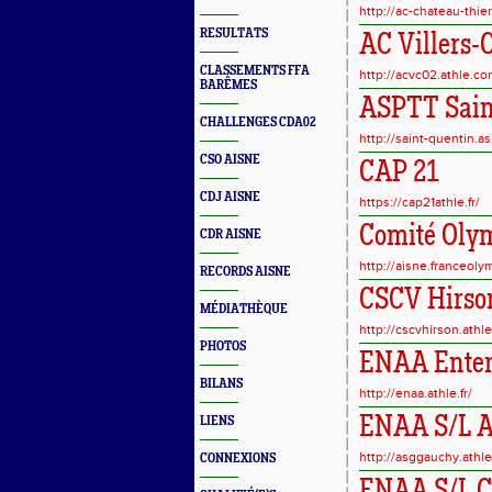
http://ac-chateau-thie
RESULTATS
AC Villers-C
CLASSEMENTS FFA
http://acvc02.athle.co
BARÊMES
ASPTT Sain
CHALLENGES CDA02
http://saint-quentin.a
CSO AISNE
CAP 21
CDJ AISNE
https://cap21athle.fr/
Comité Olym
CDR AISNE
http://aisne.franceol
RECORDS AISNE
CSCV Hirso
MÉDIATHÈQUE
http://cscvhirson.athl
PHOTOS
ENAA Entent
BILANS
http://enaa.athle.fr/
ENAA S/L A
LIENS
http://asggauchy.athl
CONNEXIONS