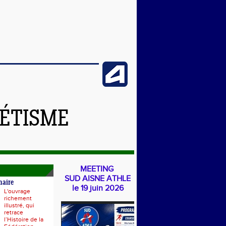
LÉTISME
MEETING
SUD AISNE ATHLE
naire
le 19 juin 2026
L'ouvrage
richement
illustré, qui
retrace
l’Histoire de la