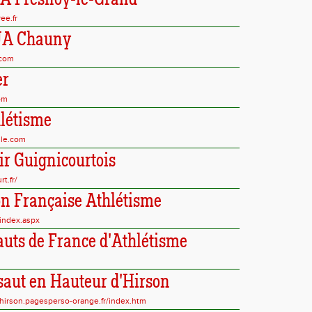
A Fresnoy-le-Grand
ee.fr
UA Chauny
.com
er
com
létisme
hle.com
ir Guignicourtois
t.fr/
on Française Athlétisme
index.aspx
auts de France d'Athlétisme
saut en Hauteur d'Hirson
hirson.pagesperso-orange.fr/index.htm