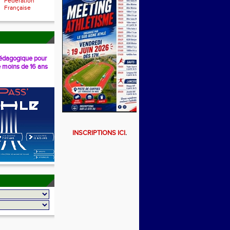
Fédération
Française
dagogique pour
e moins de 16 ans
INSCRIPTIONS ICI
.