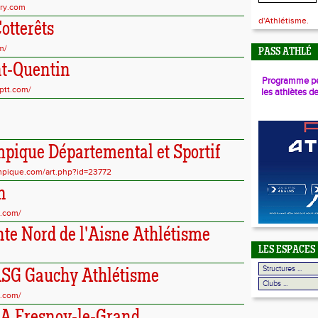
rry.com
d'Athlétisme.
otterêts
m/
PASS ATHLÉ
t-Quentin
Programme pé
sptt.com/
les athlètes d
pique Départemental et Sportif
ympique.com/art.php?id=23772
n
e.com/
e Nord de l'Aisne Athlétisme
LES ESPACES
SG Gauchy Athlétisme
e.com/