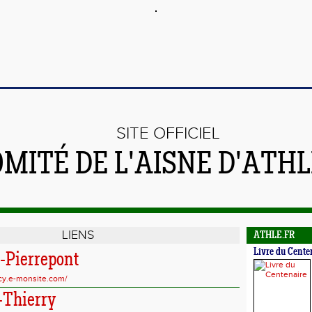
SITE OFFICIEL
OMITÉ DE L'AISNE D'ATH
LIENS
ATHLE.FR
Livre du Cente
-Pierrepont
ucy.e-monsite.com/
-Thierry