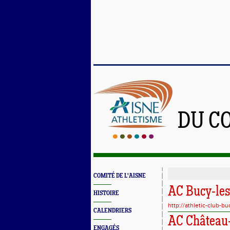
DU C
COMITÉ DE L'AISNE
AC Bucy-les
HISTOIRE
http://athletic-club-b
CALENDRIERS
AC Château
ENGAGÉS