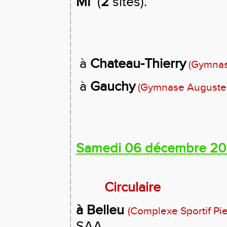
MI
(
2
sites).
à
Chateau-Thierry
(Gymnas
à
Gauchy
(Gymnase Auguste
Samedi 06 décembre 2
Circulaire
à Belleu
(Complexe Sportif Pi
SAA