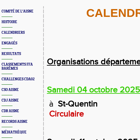
CALENDR
COMITÉ DE L'AISNE
HISTOIRE
CALENDRIERS
ENGAGÉS
RESULTATS
Organisations départeme
CLASSEMENTS FFA
BARÊMES
CHALLENGES CDA02
Samedi 04 octobre 2025
CSO AISNE
CDJ AISNE
à
St-Quentin
CDR AISNE
Circulaire
RECORDS AISNE
MÉDIATHÈQUE