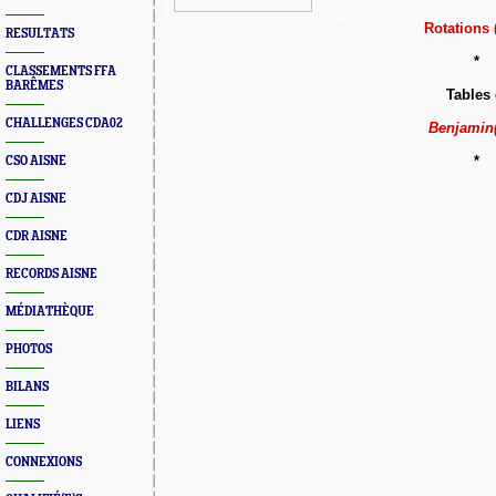
Rotations
RESULTATS
*
CLASSEMENTS FFA
BARÊMES
Tables 
CHALLENGES CDA02
Benjamin(
*
CSO AISNE
CDJ AISNE
CDR AISNE
RECORDS AISNE
MÉDIATHÈQUE
PHOTOS
BILANS
LIENS
CONNEXIONS