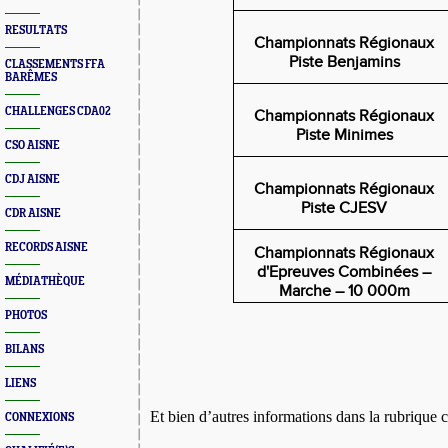
RESULTATS
Championnats Régionaux
Piste Benjamins
CLASSEMENTS FFA
BARÊMES
CHALLENGES CDA02
Championnats Régionaux
Piste Minimes
CSO AISNE
CDJ AISNE
Championnats Régionaux
Piste CJESV
CDR AISNE
RECORDS AISNE
Championnats Régionaux
d'Epreuves Combinées –
MÉDIATHÈQUE
Marche – 10 000m
PHOTOS
BILANS
LIENS
Et bien d’autres informations dans la rubrique 
CONNEXIONS