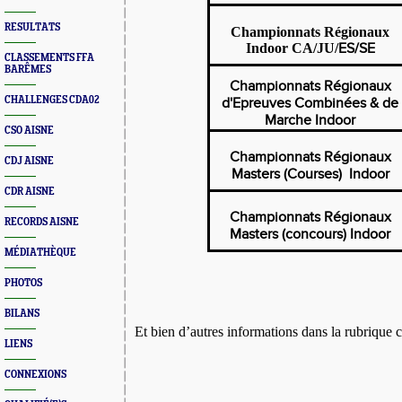
RESULTATS
Championnats Régionaux
Indoor CA/JU/
ES/SE
CLASSEMENTS FFA
BARÊMES
Championnats Régionaux
CHALLENGES CDA02
d'Epreuves Combinées & de
Marche Indoor
CSO AISNE
Championnats Régionaux
CDJ AISNE
Masters (Courses) Indoor
CDR AISNE
Championnats Régionaux
RECORDS AISNE
Masters (concours) Indoor
MÉDIATHÈQUE
PHOTOS
BILANS
Et bien d’autres informations dans la rubrique 
LIENS
CONNEXIONS