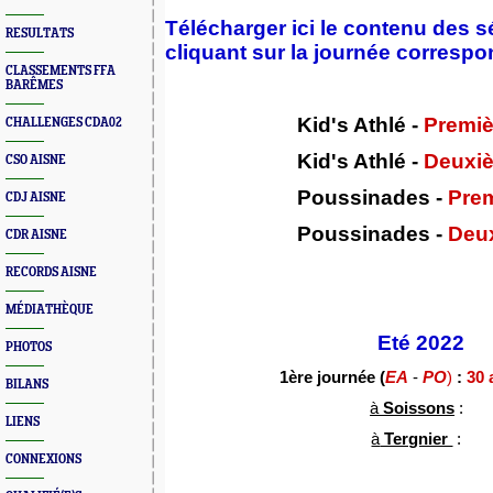
Télécharger ici le contenu des 
RESULTATS
cliquant sur la journée correspo
CLASSEMENTS FFA
BARÊMES
Kid's Athlé
-
Premiè
CHALLENGES CDA02
Kid's Athlé -
Deuxiè
CSO AISNE
Poussinades -
Pre
CDJ AISNE
Poussinades -
Deux
CDR AISNE
RECORDS AISNE
MÉDIATHÈQUE
Eté 2022
PHOTOS
1ère journée (
EA
-
PO
)
:
30 
BILANS
à
Soissons
:
LIENS
à
Tergnier
:
CONNEXIONS