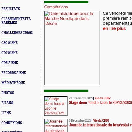
Compétitions
RESULTATS
Ce vendredi 1er
première remise
CLASSEMENTS FFA
BARÊMES
départementaux
en lire plus
CHALLENGES CDA02
CSO AISNE
CDJ AISNE
CDR AISNE
RECORDS AISNE
MÉDIATHÈQUE
PHOTOS
21 Décembre 2025
|
Vie du CD02
Stage demi-fond à Laon le 20/12/2025
BILANS
LIENS
5 Décembre 2025
|
Vie du CD02
CONNEXIONS
Journée internationale du bénévolat e