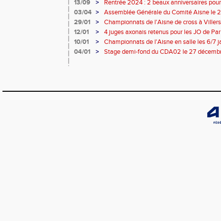
13/09
>
Rentrée 2024 : 2 beaux anniversaires pour 
l'ACCT et le CA Belleu
03/04
>
Assemblée Générale du Comité Aisne le 
29/01
>
Championnats de l'Aisne de cross à Villers-
2024
12/01
>
4 juges axonais retenus pour les JO de Pa
10/01
>
Championnats de l'Aisne en salle les 6/7 
04/01
>
Stage demi-fond du CDA02 le 27 décemb