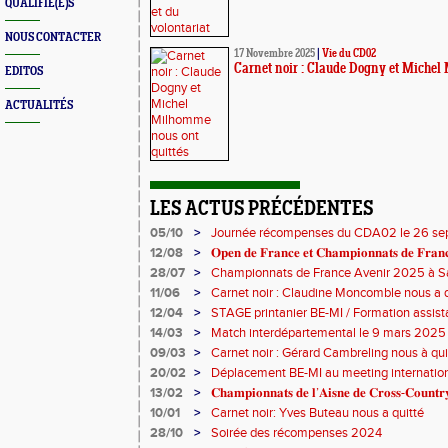
QUALIFIÉ(E)S
NOUS CONTACTER
17 Novembre 2025
|
Vie du CD02
Carnet noir : Claude Dogny et Michel
EDITOS
ACTUALITÉS
LES ACTUS PRÉCÉDENTES
05/10
>
Journée récompenses du CDA02 le 26 s
12/08
>
𝐎𝐩𝐞𝐧 𝐝𝐞 𝐅𝐫𝐚𝐧𝐜𝐞 𝐞𝐭 𝐂𝐡𝐚𝐦𝐩𝐢𝐨𝐧𝐧𝐚𝐭𝐬 𝐝𝐞 𝐅𝐫𝐚𝐧𝐜
28/07
>
Championnats de France Avenir 2025 à Sa
11/06
>
Carnet noir : Claudine Moncomble nous a q
12/04
>
STAGE printanier BE-MI / Formation assist
14/03
>
Match interdépartemental le 9 mars 2025
09/03
>
Carnet noir : Gérard Cambreling nous à qui
20/02
>
Déplacement BE-MI au meeting internation
13/02
>
𝐂𝐡𝐚𝐦𝐩𝐢𝐨𝐧𝐧𝐚𝐭𝐬 𝐝𝐞 𝐥’𝐀𝐢𝐬𝐧𝐞 𝐝𝐞 𝐂𝐫𝐨𝐬𝐬-𝐂𝐨𝐮
10/01
>
Carnet noir: Yves Buteau nous a quitté
28/10
>
Soirée des récompenses 2024